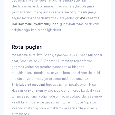
gece hayatıyla her seyahat profiline hitap eden bir
destinasyondur. Bodrum yarımadasını araçla dolaşmak,
yarımadanın tüm koylarına ve köylerine özgürce ulaşmayı
sağlar. Rotayı daha da uzatmak isteyenler için
AVEC Rent a
Car Dalaman Havalimanı Şubesi
güneybatı rotasına devam
edişin doğal kapısı niteliğindedir.
Rota İpuçları
Mesafe ve süre:
İzmir'den Çeşme yaklaşık 1,5 saat, Kuşadası 1
saat, Bodrum ise 2,5-3 saattir. Tüm rotayı tek seferde
geçmek yerine her destinasyonda en az bir gece
konaklamanızı öneririz; bu sayede hem denizi hem de tarihi
mekânları yeterince ziyaret etme imkânı bulursunuz.
En iyi ziyaret mevsimi:
Ege turu için en ideal dönem Nisan-
Haziran ve Eylül-Ekim aylarıdır. Bu dönemlerde kalabalık yaz
turizm sezonunun yoğunluğu olmadan bölgeyi daha sakin ve
keyifli bir atmosferde gezebilirsiniz. Temmuz ve Ağustos
aylarında rota boyunca konaklama ve sahillerde yoğunluk
artmaktadır.