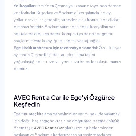
Yol koşulları:
İzmir'den Çeşme'ye uzanan otoyol son derece
konforludur. Kuşadası ve Bodrum güzergahında ise kıyı
yolları dar virajlar içerebilir; bu nedenle hız konusunda dikkatli
olmanızı öneririz. Bodrum yarımadasındaki koy yolları bazı
noktalarda oldukça dardır; kompakt ya da orta segment
araçlar manevra kolaylığı açısından avantaj sağlar.
Ege kiralık araba turu için rezervasyon önerisi:
Özellikle yaz
aylarında Çeşme Kuşadası araç kiralama talebi
yoğunlaştığından, rezervasyonunuzu önceden oluşturmanızı
öneririz.
AVEC Rent a Car ile Ege'yi Özgürce
Keşfedin
Ege turu araç kiralama deneyimini en verimli şekilde yaşamak
için doğru başlangıç noktasını ve doğru aracı seçmek büyük
önem taşır.
AVEC Rent a Car
olarak İzmir şubelerimizden
başlayan ve Bodrum'a kadar uzanan bu eşsiz rotada her