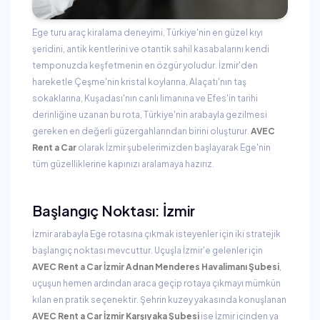
Ege turu araç kiralama deneyimi, Türkiye'nin en güzel kıyı
şeridini, antik kentlerini ve otantik sahil kasabalarını kendi
temponuzda keşfetmenin en özgür yoludur. İzmir'den
hareketle Çeşme'nin kristal koylarına, Alaçatı'nın taş
sokaklarına, Kuşadası'nın canlı limanına ve Efes'in tarihi
derinliğine uzanan bu rota, Türkiye'nin arabayla gezilmesi
gereken en değerli güzergahlarından birini oluşturur.
AVEC
Rent a Car
olarak İzmir şubelerimizden başlayarak Ege'nin
tüm güzelliklerine kapınızı aralamaya hazırız.
Başlangıç Noktası: İzmir
İzmir arabayla Ege rotasına çıkmak isteyenler için iki stratejik
başlangıç noktası mevcuttur. Uçuşla İzmir'e gelenler için
AVEC Rent a Car İzmir Adnan Menderes Havalimanı Şubesi
,
uçuşun hemen ardından araca geçip rotaya çıkmayı mümkün
kılan en pratik seçenektir. Şehrin kuzey yakasında konuşlanan
AVEC Rent a Car İzmir Karşıyaka Şubesi
ise İzmir içinden ya