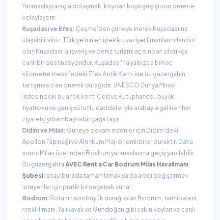
Yarımadayı araçla dolaşmak, koydan koya geçişi son derece
kolaylaştırır.
Kuşadası ve Efes:
Çeşme'den güneye inerek Kuşadası'na
ulaşabilirsiniz. Türkiye'nin en işlek kruvaziyer limanlarından biri
olan Kuşadası, alışveriş ve deniz turizmi açısından oldukça
canlı bir destinasyondur. Kuşadası'na yalnızca birkaç
kilometre mesafedeki Efes Antik Kenti ise bu güzergahın
tartışmasız en önemli durağıdır. UNESCO Dünya Mirası
listesindeki bu antik kent; Celsus Kütüphanesi, büyük
tiyatrosu ve geniş sütunlu caddeleriyle arabayla gelinen her
ziyaretçiyi bambaşka bir çağa taşır.
Didim ve Milas:
Güneye devam edenler için Didim'deki
Apollon Tapınağı ve Altınkum Plajı önemli birer duraktır. Daha
sonra Milas üzerinden Bodrum yarımadasına geçiş yapılabilir.
Bu güzergahta
AVEC Rent a Car Bodrum Milas Havalimanı
Şubesi
rotayı burada tamamlamak ya da aracı değiştirmek
isteyenler için pratik bir seçenek sunar.
Bodrum:
Rotanın son büyük durağı olan Bodrum, tarihi kalesi,
renkli limanı, Yalıkavak ve Gündoğan gibi sakin koyları ve canlı