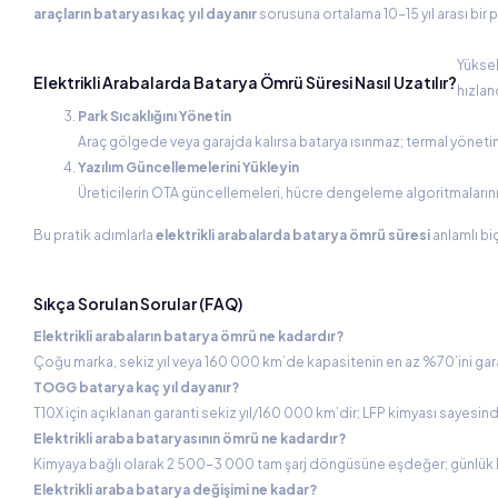
araçların bataryası kaç yıl dayanır
sorusuna ortalama 10-15 yıl arası bi
Yüksek
Elektrikli Arabalarda Batarya Ömrü Süresi Nasıl Uzatılır?
hızland
Park Sıcaklığını Yönetin
Araç gölgede veya garajda kalırsa batarya ısınmaz; termal yöneti
Yazılım Güncellemelerini Yükleyin
Üreticilerin OTA güncellemeleri, hücre dengeleme algoritmalarını i
Bu pratik adımlarla
elektrikli arabalarda batarya ömrü süresi
anlamlı biç
Sıkça Sorulan Sorular (FAQ)
Elektrikli arabaların batarya ömrü ne kadardır?
Çoğu marka, sekiz yıl veya 160 000 km’de kapasitenin en az %70’ini garant
TOGG batarya kaç yıl dayanır?
T10X için açıklanan garanti sekiz yıl/160 000 km’dir; LFP kimyası sayesin
Elektrikli araba bataryasının ömrü ne kadardır?
Kimyaya bağlı olarak 2 500-3 000 tam şarj döngüsüne eşdeğer; günlük kul
Elektrikli araba batarya değişimi ne kadar?