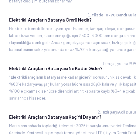
batarya değişimi bütçemi zorlar mı?”
Yüzde 10-90 Bandı Kulla
Elektrikli Araçların Batarya Ömrü Nedir?
Elektrikli otomobillerde lityum-iyon hücreler, tam şarj-deşarj döngüsüne 
laboratuvar verileri, hücrelerin çoğu için 2 500-3 000 tam döngü sınırını 
dayanıklılığa denk gelir. Ancak gerçek yaşamda aşırı sıcak, hızlı şarj sıkl
kapasitesinin sekiz yıl sonunda en az %70’ini koruyacağı yönünde garanti
Tam şarj yerine %90
Elektrikli Araçların Bataryası Ne Kadar Gider?
“
Elektrikli araçların bataryası ne kadar gider
?” sorusunun kısa cevabı, k
%80’e kadar yavaş şarj kullanıyorsa hücre ısısı düşük kalır ve yıllık kapa
%100’e çıkarmak ise hücre direncini artırır; kapasite kaybı %3-4’e çıkab
sınırlarında hisseder.
Hızlı Şarjı Acil Dur
Elektrikli Araçların Bataryası Kaç Yıl Dayanır?
Markaların sahada topladığı telemetri 2025 itibarıyla umut verici: Teslimat 
üzerinde. Yeni nesil ısı pompalı termal yönetim ve LFP (Lityum Demir Fosf