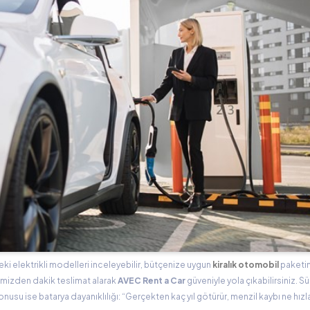
eki elektrikli modelleri inceleyebilir, bütçenize uygun
kiralık otomobil
paketini
imizden dakik teslimat alarak
AVEC Rent a Car
güveniyle yola çıkabilirsiniz. Sü
su ise batarya dayanıklılığı: “Gerçekten kaç yıl götürür, menzil kaybı ne hızla