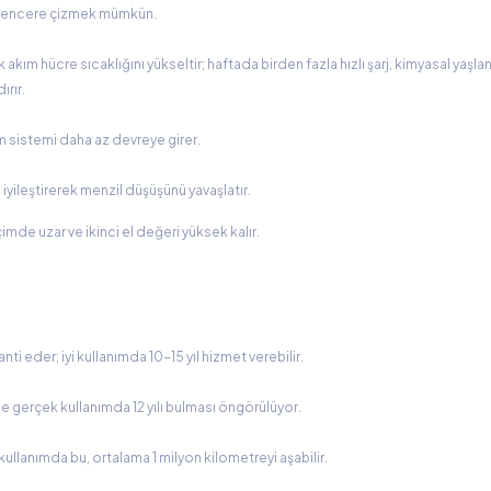
r pencere çizmek mümkün.
 akım hücre sıcaklığını yükseltir; haftada birden fazla hızlı şarj, kimyasal yaşl
ırır.
m sistemi daha az devreye girer.
yileştirerek menzil düşüşünü yavaşlatır.
imde uzar ve ikinci el değeri yüksek kalır.
i eder; iyi kullanımda 10-15 yıl hizmet verebilir.
de gerçek kullanımda 12 yılı bulması öngörülüyor.
lanımda bu, ortalama 1 milyon kilometreyi aşabilir.