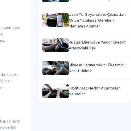
Uzun Yol Seyahatine Çıkmadan
Önce Yapılması Gereken
Planlama Adımları
u yanıtlayan
ik
arya
Rüzgar Direnci ve Yakıt Tüketimi
Arasındaki İlişki
Klima Kullanımı Yakıt Tüketimini
Nasıl Etkiler?
ada iki defa
%10’dan
Hibrit Araç Nedir? Avantajları
for
Nelerdir?
0 kapasitenin
elektrikli