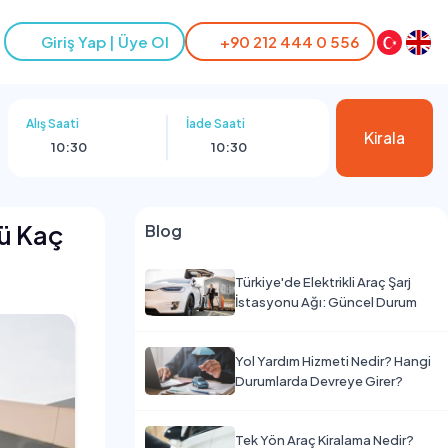
Giriş Yap | Üye Ol
+90 212 444 0 556
Alış Saati
İade Saati
Kirala
10:30
10:30
rü Kaç
Blog
Türkiye'de Elektrikli Araç Şarj
İstasyonu Ağı: Güncel Durum
Yol Yardım Hizmeti Nedir? Hangi
Durumlarda Devreye Girer?
Tek Yön Araç Kiralama Nedir?