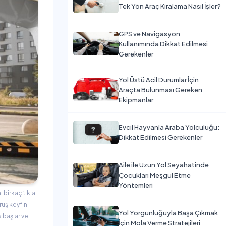
Tek Yön Araç Kiralama Nasıl İşler?
GPS ve Navigasyon
Kullanımında Dikkat Edilmesi
Gerekenler
Yol Üstü Acil Durumlar İçin
Araçta Bulunması Gereken
Ekipmanlar
Evcil Hayvanla Araba Yolculuğu:
Dikkat Edilmesi Gerekenler
Aile ile Uzun Yol Seyahatinde
Çocukları Meşgul Etme
Yöntemleri
 birkaç tıkla
rüş keyfini
Yol Yorgunluğuyla Başa Çıkmak
 başlar ve
İçin Mola Verme Stratejileri