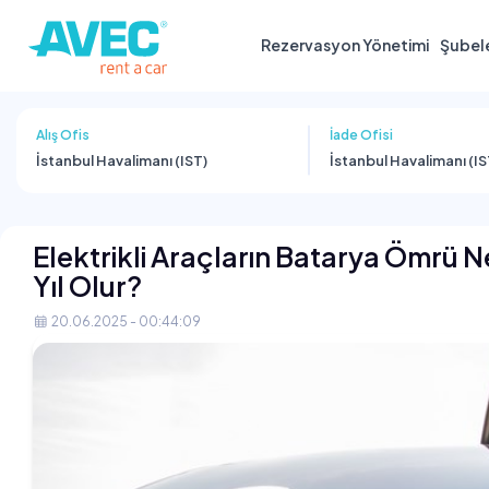
Rezervasyon Yönetimi
Şubel
Alış Ofis
İade Ofisi
İstanbul Havalimanı (IST)
İstanbul Havalimanı (IS
Elektrikli Araçların Batarya Ömrü 
Yıl Olur?
20.06.2025 - 00:44:09