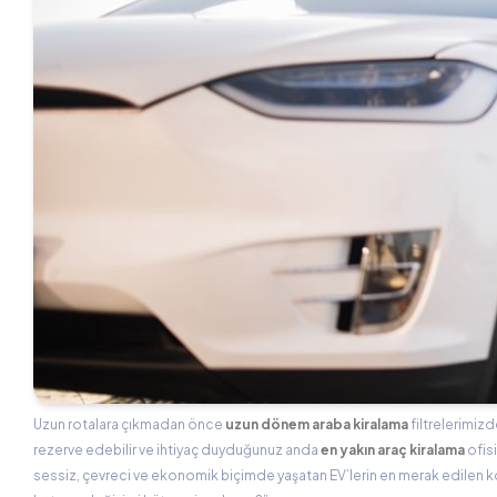
Uzun rotalara çıkmadan önce
uzun dönem araba kiralama
filtrelerimizd
rezerve edebilir ve ihtiyaç duyduğunuz anda
en yakın araç kiralama
ofis
sessiz, çevreci ve ekonomik biçimde yaşatan EV’lerin en merak edilen konu