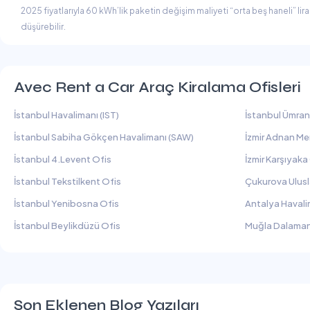
2025 fiyatlarıyla 60 kWh’lik paketin değişim maliyeti “orta beş haneli” li
düşürebilir.
Avec Rent a Car Araç Kiralama Ofisleri
İstanbul Havalimanı (IST)
İstanbul Ümran
İstanbul Sabiha Gökçen Havalimanı (SAW)
İzmir Adnan Me
İstanbul 4.Levent Ofis
İzmir Karşıyaka
İstanbul Tekstilkent Ofis
Çukurova Ulusl
İstanbul Yenibosna Ofis
Antalya Havali
İstanbul Beylikdüzü Ofis
Muğla Dalaman
Son Eklenen Blog Yazıları