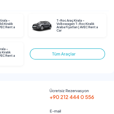
Kirala –
T-Roc Araç Kirala –
li Kiralık
Volkswagen T-Roc Kiralık
AVEC Rent a
Araba Fiyatları | AVEC Rent a
Car
rala –
 Kiralık
Tüm Araçlar
AVEC Rent a
Ücretsiz Rezervasyon
+90 212 444 0 556
E-mail