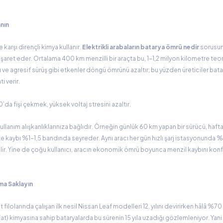
nın
karşı dirençli kimya kullanır.
Elektrikli arabaların batarya ömrü nedir
sorusun
işaret eder. Ortalama 400 km menzilli bir araçta bu, 1-1,2 milyon kilometre teor
ığı ve agresif sürüş gibi etkenler döngü ömrünü azaltır; bu yüzden üreticiler bat
 verir.
’da fişi çekmek, yüksek voltaj stresini azaltır.
ullanım alışkanlıklarınıza bağlıdır. Örneğin günlük 60 km yapan bir sürücü, haft
site kaybı %1-1,5 bandında seyreder. Aynı aracı her gün hızlı şarj istasyonunda 
ilir. Yine de çoğu kullanıcı, aracın ekonomik ömrü boyunca menzil kaybını kon
uma Saklayın
filolarında çalışan ilk nesil Nissan Leaf modelleri 12. yılını devirirken hâlâ %7
at) kimyasına sahip bataryalarda bu sürenin 15 yıla uzadığı gözlemleniyor. Yani