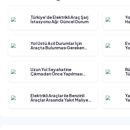
Türkiye'de Elektrikli Araç Şarj
Yo
İstasyonu Ağı: Güncel Durum
Ha
Gi
Yol Üstü Acil Durumlar İçin
Ev
Araçta Bulunması Gereken
Yo
Ekipmanlar
Ge
Uzun Yol Seyahatine
Rü
Çıkmadan Önce Yapılması
Tü
Gereken Planlama Adımları
Elektrikli Araçlar ile Benzinli
Ya
Araçlar Arasında Yakıt Maliyeti
Ya
Karşılaştırması