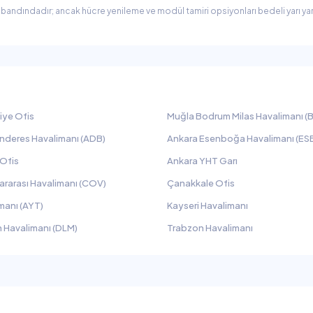
ra bandındadır; ancak hücre yenileme ve modül tamiri opsiyonları bedeli yarı ya
iye Ofis
Muğla Bodrum Milas Havalimanı (B
nderes Havalimanı (ADB)
Ankara Esenboğa Havalimanı (ES
 Ofis
Ankara YHT Garı
ararası Havalimanı (COV)
Çanakkale Ofis
manı (AYT)
Kayseri Havalimanı
 Havalimanı (DLM)
Trabzon Havalimanı