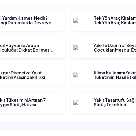
l Yardım Hizmeti Nedir?
Tek Yön Araç Kirala
ngi Durumlarda Devreye
Tek Yön Araç Kiralam
rer?
İşler?
cil Hayvanla Araba
Aile ile Uzun Yol Se
lculuğu: Dikkat Edilmesi
Çocukları Meşgul E
rekenler
Yöntemleri
zgar Direnci ve Yakıt
Klima Kullanımı Yakı
ketimi Arasındaki İlişki
Tüketimini Nasıl Etki
kıt Tüketimini Artıran 7
Yakıt Tasarrufu Sağ
ygın Sürüş Hatası
Sürüş Teknikleri