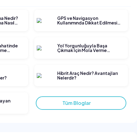
ma Nedir?
GPS ve Navigasyon
a Nasıl
Kullanımında Dikkat Edilmesi
Gerekenler
yahatinde
Yol Yorgunluğuyla Başa
tme
Çıkmak İçin Mola Verme
Stratejileri
t
Hibrit Araç Nedir? Avantajları
ler?
Nelerdir?
layan
Tüm Bloglar