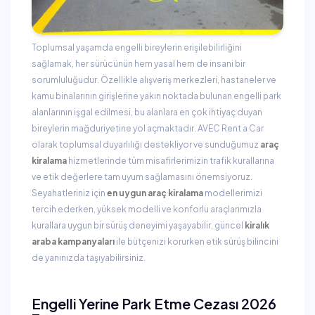
Toplumsal yaşamda engelli bireylerin erişilebilirliğini
sağlamak, her sürücünün hem yasal hem de insani bir
sorumluluğudur. Özellikle alışveriş merkezleri, hastaneler ve
kamu binalarının girişlerine yakın noktada bulunan engelli park
alanlarının işgal edilmesi, bu alanlara en çok ihtiyaç duyan
bireylerin mağduriyetine yol açmaktadır. AVEC Rent a Car
olarak toplumsal duyarlılığı destekliyor ve sunduğumuz
araç
kiralama
hizmetlerinde tüm misafirlerimizin trafik kurallarına
ve etik değerlere tam uyum sağlamasını önemsiyoruz.
Seyahatleriniz için
en uygun araç kiralama
modellerimizi
tercih ederken, yüksek modelli ve konforlu araçlarımızla
kurallara uygun bir sürüş deneyimi yaşayabilir, güncel
kiralık
araba kampanyaları
ile bütçenizi korurken etik sürüş bilincini
de yanınızda taşıyabilirsiniz.
Engelli Yerine Park Etme Cezası 2026