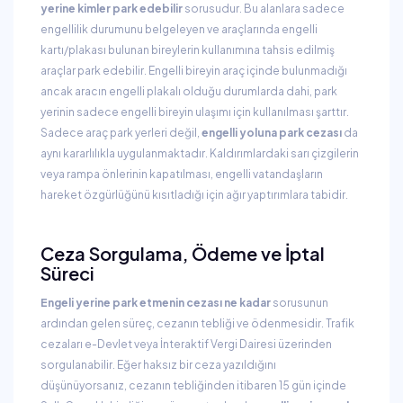
yerine kimler park edebilir
sorusudur. Bu alanlara sadece
engellilik durumunu belgeleyen ve araçlarında engelli
kartı/plakası bulunan bireylerin kullanımına tahsis edilmiş
araçlar park edebilir. Engelli bireyin araç içinde bulunmadığı
ancak aracın engelli plakalı olduğu durumlarda dahi, park
yerinin sadece engelli bireyin ulaşımı için kullanılması şarttır.
Sadece araç park yerleri değil,
engelli yoluna park cezası
da
aynı kararlılıkla uygulanmaktadır. Kaldırımlardaki sarı çizgilerin
veya rampa önlerinin kapatılması, engelli vatandaşların
hareket özgürlüğünü kısıtladığı için ağır yaptırımlara tabidir.
Ceza Sorgulama, Ödeme ve İptal
Süreci
Engeli yerine park etmenin cezası ne kadar
sorusunun
ardından gelen süreç, cezanın tebliği ve ödenmesidir. Trafik
cezaları e-Devlet veya İnteraktif Vergi Dairesi üzerinden
sorgulanabilir. Eğer haksız bir ceza yazıldığını
düşünüyorsanız, cezanın tebliğinden itibaren 15 gün içinde