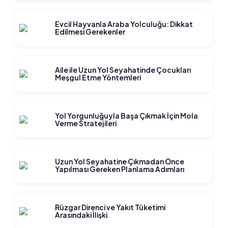
Evcil Hayvanla Araba Yolculuğu: Dikkat
Edilmesi Gerekenler
Aile ile Uzun Yol Seyahatinde Çocukları
Meşgul Etme Yöntemleri
Yol Yorgunluğuyla Başa Çıkmak İçin Mola
Verme Stratejileri
Uzun Yol Seyahatine Çıkmadan Önce
Yapılması Gereken Planlama Adımları
Rüzgar Direnci ve Yakıt Tüketimi
Arasındaki İlişki