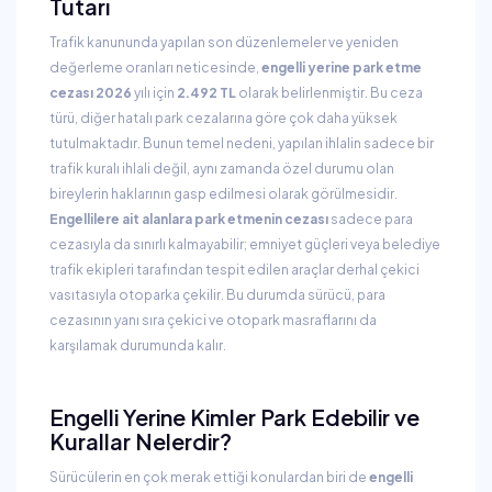
Tutarı
Trafik kanununda yapılan son düzenlemeler ve yeniden
değerleme oranları neticesinde,
engelli yerine park etme
cezası 2026
yılı için
2.492 TL
olarak belirlenmiştir. Bu ceza
türü, diğer hatalı park cezalarına göre çok daha yüksek
tutulmaktadır. Bunun temel nedeni, yapılan ihlalin sadece bir
trafik kuralı ihlali değil, aynı zamanda özel durumu olan
bireylerin haklarının gasp edilmesi olarak görülmesidir.
Engellilere ait alanlara park etmenin cezası
sadece para
cezasıyla da sınırlı kalmayabilir; emniyet güçleri veya belediye
trafik ekipleri tarafından tespit edilen araçlar derhal çekici
vasıtasıyla otoparka çekilir. Bu durumda sürücü, para
cezasının yanı sıra çekici ve otopark masraflarını da
karşılamak durumunda kalır.
Engelli Yerine Kimler Park Edebilir ve
Kurallar Nelerdir?
Sürücülerin en çok merak ettiği konulardan biri de
engelli