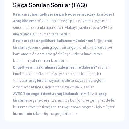
Sıkça Sorulan Sorular (FAQ)
Kiralık araçla engelli yerine park edersem cezayı kim öder?
Araç kiralama
sözleşmesi gereği, park cezaları doğrudan
sürücünün sorumluluğundadır. Plakaya yazılan ceza AVEC'e
ulaştığında sürücüden tahsil edilir.
Kiralık araçta engelli kartı kullanımı mümkün mü?
Eğer
araç
kiralama
yapan kişinin geçerli bir engelli kimlik kartı varsa, bu
kartı aracın ön camında görünür şekilde bulundurarak
belirlenmiş alanlara park edebilir.
Engelli yeri ihlali kiralama sözleşmesini etkiler mi?
Yapılan
kural ihlalleri trafik sicilinize yansır; ancak kurumsal bir
firmadan
araç kiralama
yapmış olmanız, yasal süreçlerin
doğru yönetilmesi açısından size kolaylık sağlar.
AVEC'ten engelli dostu araç kiralanabilir mi?
Evet,
araç
kiralama
seçeneklerimiz arasında konforlu ve geniş modeller
bulunmaktadır; ihtiyaçlarınıza uygun aracı seçmek için müşteri
hizmetlerimizle iletişime geçebilirsiniz.