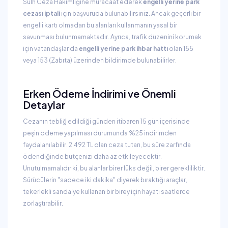
Sulh Ceza Hakimliğine müracaat ederek
engelli yerine park
cezası iptali
için başvuruda bulunabilirsiniz. Ancak geçerli bir
engelli kartı olmadan bu alanları kullanmanın yasal bir
savunması bulunmamaktadır. Ayrıca, trafik düzenini korumak
için vatandaşlar da
engelli yerine park ihbar hattı
olan 155
veya 153 (Zabıta) üzerinden bildirimde bulunabilirler.
Erken Ödeme İndirimi ve Önemli
Detaylar
Cezanın tebliğ edildiği günden itibaren 15 gün içerisinde
peşin ödeme yapılması durumunda %25 indirimden
faydalanılabilir. 2.492 TL olan ceza tutarı, bu süre zarfında
ödendiğinde bütçenizi daha az etkileyecektir.
Unutulmamalıdır ki, bu alanlar birer lüks değil, birer gerekliliktir.
Sürücülerin "sadece iki dakika" diyerek bıraktığı araçlar,
tekerlekli sandalye kullanan bir birey için hayatı saatlerce
zorlaştırabilir.