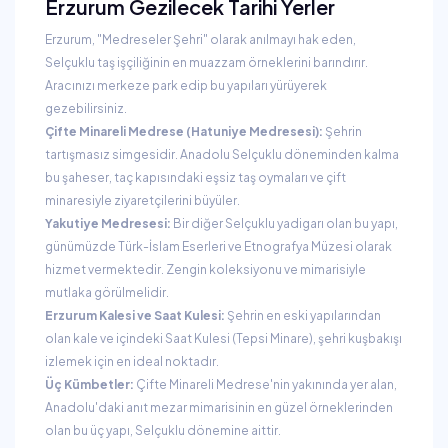
Erzurum Gezilecek Tarihi Yerler
Erzurum, "Medreseler Şehri" olarak anılmayı hak eden,
Selçuklu taş işçiliğinin en muazzam örneklerini barındırır.
Aracınızı merkeze park edip bu yapıları yürüyerek
gezebilirsiniz.
Çifte Minareli Medrese (Hatuniye Medresesi):
Şehrin
tartışmasız simgesidir. Anadolu Selçuklu döneminden kalma
bu şaheser, taç kapısındaki eşsiz taş oymaları ve çift
minaresiyle ziyaretçilerini büyüler.
Yakutiye Medresesi:
Bir diğer Selçuklu yadigarı olan bu yapı,
günümüzde Türk-İslam Eserleri ve Etnografya Müzesi olarak
hizmet vermektedir. Zengin koleksiyonu ve mimarisiyle
mutlaka görülmelidir.
Erzurum Kalesi ve Saat Kulesi:
Şehrin en eski yapılarından
olan kale ve içindeki Saat Kulesi (Tepsi Minare), şehri kuşbakışı
izlemek için en ideal noktadır.
Üç Kümbetler:
Çifte Minareli Medrese'nin yakınında yer alan,
Anadolu'daki anıt mezar mimarisinin en güzel örneklerinden
olan bu üç yapı, Selçuklu dönemine aittir.