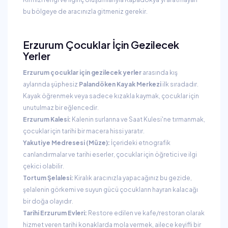
bu bölgeye de aracınızla gitmeniz gerekir.
Erzurum Çocuklar İçin Gezilecek
Yerler
Erzurum çocuklar için gezilecek yerler
arasında kış
aylarında şüphesiz
Palandöken Kayak Merkezi
ilk sıradadır.
Kayak öğrenmek veya sadece kızakla kaymak, çocuklar için
unutulmaz bir eğlencedir.
Erzurum Kalesi:
Kalenin surlarına ve Saat Kulesi'ne tırmanmak,
çocuklar için tarihi bir macera hissi yaratır.
Yakutiye Medresesi (Müze):
İçerideki etnografik
canlandırmalar ve tarihi eserler, çocuklar için öğretici ve ilgi
çekici olabilir.
Tortum Şelalesi:
Kiralık aracınızla yapacağınız bu gezide,
şelalenin görkemi ve suyun gücü çocukların hayran kalacağı
bir doğa olayıdır.
Tarihi Erzurum Evleri:
Restore edilen ve kafe/restoran olarak
hizmet veren tarihi konaklarda mola vermek, ailece keyifli bir