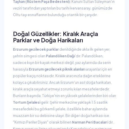
Taşhan (Rüstem Paşa Bedesteni):
Kanuni Sultan Süleyman'ın
veziri tarafından yaptırılan bu tarihi kervansaray, günümüzde
Oltu taşı esnaflarının bulunduğu otantik bir çarşıdır.
Doğal Güzellikler: Kiralık Araçla
Parklar ve Doğa Harikaları
Erzurum gezilecek parklar
denildiğinde akla ilk gelen yer,
şehrin simgesi olan
Palandöken Dağı
'dır. Palandöken,
sadece kışın bir kayak merkezi değil, yaz aylarında da serin
havasıyla
Erzurum gezilecek piknik alanları
arayanlar için en
popüler kaçış noktasıdır. Kiralık aracınızla dağın eteklerine
kolayca çıkabilirsiniz. Ancak Erzurum'un asıl doğa harikaları,
kiralık araçla seyahat etmeyi zorunlu kılan mesafelerdedir.
Bunların başında, Türkiye'nin en yüksek şelalelerinden biri olan
Tortum Şelalesi
gelir. Şehir merkezine yaklaşık 1.5 saatlik
mesafedeki bu görkemli şelale, özellikle bahar aylarında
muazzam bir su debisine ulaşır. Bir diğer doğa harikası ise
"Kırmızı Periler Diyarı" olarak bilinen
Narman Peri Bacaları
'dır.
Kırmızı rengi ve ilginç oluşumlarıyla Kapadokya'yı aratmayan