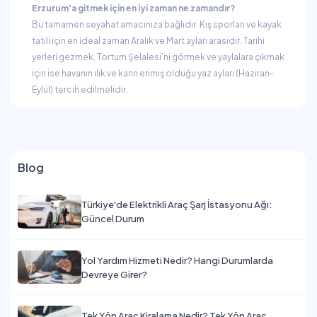
Erzurum'a gitmek için en iyi zaman ne zamandır?
Bu tamamen seyahat amacınıza bağlıdır. Kış sporları ve kayak
tatili için en ideal zaman Aralık ve Mart ayları arasıdır. Tarihi
yerleri gezmek, Tortum Şelalesi'ni görmek ve yaylalara çıkmak
için ise havanın ılık ve karın erimiş olduğu yaz ayları (Haziran-
Eylül) tercih edilmelidir.
Blog
Türkiye'de Elektrikli Araç Şarj İstasyonu Ağı:
Güncel Durum
Yol Yardım Hizmeti Nedir? Hangi Durumlarda
Devreye Girer?
Tek Yön Araç Kiralama Nedir? Tek Yön Araç