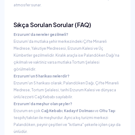
atmosfer sunar.
Sıkça Sorulan Sorular (FAQ)
Erzurum'da nereler gezilmeli?
Erzurum'da mutlaka şehir merkezindeki Çifte Minareli
Medrese, Yakutiye Medresesi, Erzurum Kalesi ve Üç
Kümbetler gezilmelidir. Kiralık araçla ise Palandöken Dağı'na
çıkılmalı ve vaktiniz varsa mutlaka Tortum Şelalesi
görülmelidir.
Erzurum'un 5 harikası nelerdir?
Erzurum'un 5 harikası olarak; Palandöken Dağı, Çifte Minareli
Medrese, Tortum Şelalesi, tarihi Erzurum Kalesi ve dünyaca
ünlü lezzeti Cağ Kebabı sayılabilir.
Erzurum'da meşhur olan şeyler?
Erzurum en çok
Cağ Kebabı
,
Kadayıf Dolması
ve
Oltu Taşı
tespih/takıları ile meşhurdur. Ayrıca kış turizmi merkezi
Palandöken, peynir çeşitleri ve "kıtlama" şekerle içilen çayı da
ünlüdür.