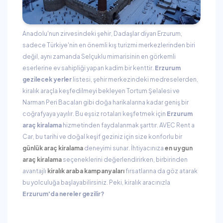
Anadolu'nun zirvesindeki şehir, Dadaşlar diyarı Erzurum,
sadece Türkiye'nin en önemli kış turizmi merkezlerinden biri
değil, aynı zamanda Selçuklu mimarisinin en görkemli
eserlerine ev sahipliği yapan kadim bir kenttir.
Erzurum
gezilecek yerler
listesi, şehir merkezindeki medreselerden,
kiralık araçla keşfedilmeyi bekleyen Tortum Şelalesi ve
Narman Peri Bacaları gibi doğa harikalarına kadar geniş bir
coğrafyaya yayılır. Bu eşsiz rotaları keşfetmek için
Erzurum
araç kiralama
hizmetinden faydalanmak şarttır. AVEC Rent a
Car, bu tarihi ve doğal keşif geziniz için size konforlu bir
günlük araç kiralama
deneyimi sunar. İhtiyacınıza
en uygun
araç kiralama
seçeneklerini değerlendirirken, birbirinden
avantajlı
kiralık araba kampanyaları
fırsatlarına da göz atarak
bu yolculuğa başlayabilirsiniz. Peki, kiralık aracınızla
Erzurum'da nereler gezilir?