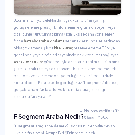
Uzun menzilli yolculuklarda “uçak konforu” arayan, iş
görüşmelerine prestijli bir ilk izlenimle gitmek isteyen veya
özel günleri unutulmaz kılmak için lüks sedana yönelenler,
önce
haftalık araba kiralama
seçeneklerini inceler. Ardından
birkaç tıklamayla şık bir
kiralık araç
rezerve eder ve Türkiye
genelinde yaygın ofisleri sayesinde dakik teslimat sağlayan
AVEC Rent a Car
güvencesiyle anahtarını teslim alır. Kiralama
şirketi olarak tamir ya da kapsamlı bakım hizmeti vermesek
de filomuzdaki her model, yolculuğa hazır hâlde titizlikle
kontrol edilir. Peki listede gördüğünüz “F segment” ibaresi,
gerçekte neyi ifade eder ve bu sınıftaki araçlar hangi
alanlarda fark yaratır?
Mercedes-Benz S-
F Segment Araba Nedir?
Class
– MBUX
“
F segment araçlar ne demek
?” sorusunun en yalın cevabı:
lüks sınıfın zirvesi. Avrupa Birliği’nin resmi binek