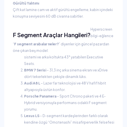
Gürültü Yalıtımı
Çift kat lamine cam ve aktif gürültü engelleme, kabin içindeki
konuşma seviyesini 60 dB civarına sabitler.
Hyperscreen
F Segment Araçlar Hangileri?
bilgi-eğlence
“
F segment arabalar neler?
” diyenler için güncel pazardan
öne çıkan beş model:
sistemi ve arka koltukta 43° yatabilen Executive
Seats.
BMW 7 Serisi
– 31,3 inç arka sinema ekranı ve xDrive
dört tekerlekten çekişle dinamik lüks.
Audi A8 L
– Lazer far teknolojisi ve 48 V hafif hibrit
altyapısıyla üstün konfor.
Porsche Panamera
– Sport Chrono paketi ve 4 E-
Hybrid versiyonuyla performans odaklı F segment
yorumu.
Lexus LS
– D-segment kardeşlerinden farklı olarak
kendine özgü “Omotenashi” misafirperverlik felsefesi