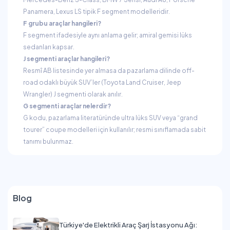
Panamera, Lexus LS tipik F segment modelleridir.
F grubu araçlar hangileri?
F segment ifadesiyle aynı anlama gelir; amiral gemisi lüks
sedanları kapsar.
J segmenti araçlar hangileri?
Resmî AB listesinde yer almasa da pazarlama dilinde off-
road odaklı büyük SUV’ler (Toyota Land Cruiser, Jeep
Wrangler) J segmenti olarak anılır.
G segmenti araçlar nelerdir?
G kodu, pazarlama literatüründe ultra lüks SUV veya “grand
tourer” coupe modelleri için kullanılır; resmi sınıflamada sabit
tanımı bulunmaz.
Blog
Türkiye'de Elektrikli Araç Şarj İstasyonu Ağı: