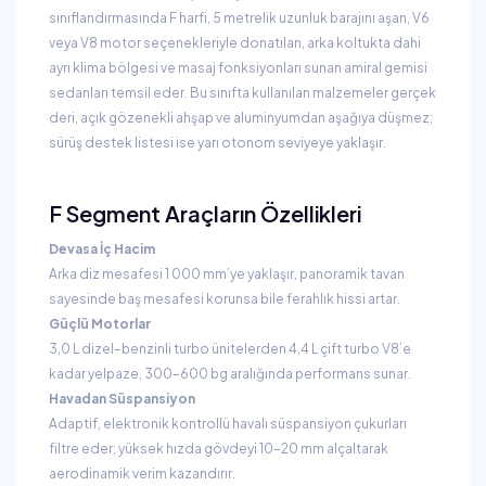
sınıflandırmasında F harfi, 5 metrelik uzunluk barajını aşan, V6
veya V8 motor seçenekleriyle donatılan, arka koltukta dahi
ayrı klima bölgesi ve masaj fonksiyonları sunan amiral gemisi
sedanları temsil eder. Bu sınıfta kullanılan malzemeler gerçek
deri, açık gözenekli ahşap ve aluminyumdan aşağıya düşmez;
sürüş destek listesi ise yarı otonom seviyeye yaklaşır.
F Segment Araçların Özellikleri
Devasa İç Hacim
Arka diz mesafesi 1 000 mm’ye yaklaşır, panoramik tavan
sayesinde baş mesafesi korunsa bile ferahlık hissi artar.
Güçlü Motorlar
3,0 L dizel–benzinli turbo ünitelerden 4,4 L çift turbo V8’e
kadar yelpaze, 300–600 bg aralığında performans sunar.
Havadan Süspansiyon
Adaptif, elektronik kontrollü havalı süspansiyon çukurları
filtre eder; yüksek hızda gövdeyi 10–20 mm alçaltarak
aerodinamik verim kazandırır.