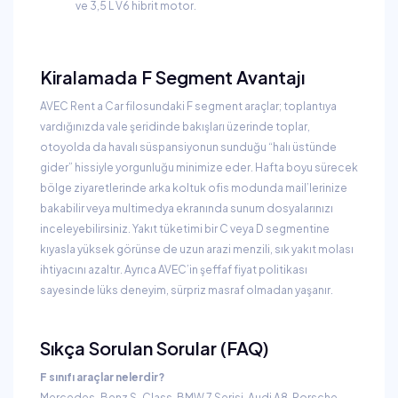
ve 3,5 L V6 hibrit motor.
Kiralamada F Segment Avantajı
AVEC Rent a Car filosundaki F segment araçlar; toplantıya
vardığınızda vale şeridinde bakışları üzerinde toplar,
otoyolda da havalı süspansiyonun sunduğu “halı üstünde
gider” hissiyle yorgunluğu minimize eder. Hafta boyu sürecek
bölge ziyaretlerinde arka koltuk ofis modunda mail’lerinize
bakabilir veya multimedya ekranında sunum dosyalarınızı
inceleyebilirsiniz. Yakıt tüketimi bir C veya D segmentine
kıyasla yüksek görünse de uzun arazi menzili, sık yakıt molası
ihtiyacını azaltır. Ayrıca AVEC’in şeffaf fiyat politikası
sayesinde lüks deneyim, sürpriz masraf olmadan yaşanır.
Sıkça Sorulan Sorular (FAQ)
F sınıfı araçlar nelerdir?
Mercedes-Benz S-Class, BMW 7 Serisi, Audi A8, Porsche