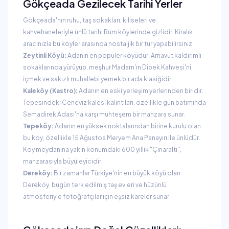
Gökçeada Gezilecek Tarihi Yerler
Gökçeada'nın ruhu, taş sokakları, kiliseleri ve
kahvehaneleriyle ünlü tarihi Rum köylerinde gizlidir. Kiralık
aracınızla bu köyler arasında nostaljik bir tur yapabilirsiniz.
Zeytinli Köyü:
Adanın en popüler köyüdür. Arnavut kaldırımlı
sokaklarında yürüyüp, meşhur Madam'ın Dibek Kahvesi'ni
içmek ve sakızlı muhallebi yemek bir ada klasiğidir.
Kaleköy (Kastro):
Adanın en eski yerleşim yerlerinden biridir.
Tepesindeki Ceneviz kalesi kalıntıları, özellikle gün batımında
Semadirek Adası'na karşı muhteşem bir manzara sunar.
Tepeköy:
Adanın en yüksek noktalarından birine kurulu olan
bu köy, özellikle 15 Ağustos Meryem Ana Panayırı ile ünlüdür.
Köy meydanına yakın konumdaki 600 yıllık "Çınaraltı",
manzarasıyla büyüleyicidir.
Dereköy:
Bir zamanlar Türkiye'nin en büyük köyü olan
Dereköy, bugün terk edilmiş taş evleri ve hüzünlü
atmosferiyle fotoğrafçılar için eşsiz kareler sunar.