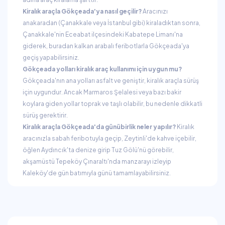
Kiralık araçla Gökçeada'ya nasıl geçilir?
Aracınızı
anakaradan (Çanakkale veya İstanbul gibi) kiraladıktan sonra,
Çanakkale'nin Eceabat ilçesindeki Kabatepe Limanı'na
giderek, buradan kalkan arabalı feribotlarla Gökçeada'ya
geçiş yapabilirsiniz.
Gökçeada yolları kiralık araç kullanımı için uygun mu?
Gökçeada'nın ana yolları asfalt ve geniştir, kiralık araçla sürüş
için uygundur. Ancak Marmaros Şelalesi veya bazı bakir
koylara giden yollar toprak ve taşlı olabilir, bu nedenle dikkatli
sürüş gerektirir.
Kiralık araçla Gökçeada'da günübirlik neler yapılır?
Kiralık
aracınızla sabah feribotuyla geçip, Zeytinli'de kahve içebilir,
öğlen Aydıncık'ta denize girip Tuz Gölü'nü görebilir,
akşamüstü Tepeköy Çınaraltı'nda manzarayı izleyip
Kaleköy'de gün batımıyla günü tamamlayabilirsiniz.