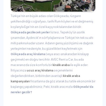
Türkiye'nin en büyük adası olan Gökçeada, rüzgarın
şekillendirdiği coğrafyası, tarihi Rum köyleri ve el değmemiş
koylarıyla Ege'nin en özel kaçış noktalarından biridir.
Gökçeada gezilecek yerler
listesi, Tepeköy'ün asırlık
çınarından, Aydıncık'ın sörf plajlarına ve Türkiye'nin tek su altı
milli parkına kadar uzanır. Adanın geniş yüzölçümü ve dağınık
yerleşimleri nedeniyle, bu güzellikleri keşfetmek için
Gökçeada araç kiralama
(veya aracı anakaradan kiralayıp
geçirmek) en doğru tercihtir. AVEC Rent a Car, bu ada
maceranızda size konforlu bir
kiralık araba
ile eşlik eder.
İhtiyacınıza
ucuz araç kiralama
seçeneklerini
değerlendirirken, birbirinden avantajlı
kiralık araba
kampanyaları
fırsatlarına da göz atarak bu tatile ekonomik bir
başlangıç yapabilirsiniz. Peki, kiralık aracınızla
Gökçeada'da
nereler gezilir?