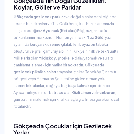
Gökçeada’nın Doğal Güzellikleri:
Koylar, Göller ve Parklar
Gökçeada gezilecek parklar
ve doğal alanlar denildiğinde,
adanın bakir koyları ve Tuz Gölü öne çıkar. Kiralık aracınızla
ulaşabileceğiniz
Aydıncık (Kefalos) Plajı
, rüzgar sörfü
tutkunlarının merkezidir. Hemen yanındaki
Tuz Gölü
, yaz
aylarında kuruyarak üzerine çıkılabilen beyaz bir tabaka
oluşturur ve şifalı çamuruyla bilinir. Türkiye'nin ilk ve tek
Sualtı
Milli Parkı
olan
Yıldızkoy
, şnorkelle dalış yapmak ve su altı
canlılarını izlemek için harika bir noktadır.
Gökçeada
gezilecek piknik alanları
arayanlar için ise Tepeköy Çınaraltı
bölgesi veya Marmaros Şelalesi'ne giden orman yolu
üzerindeki alanlar, doğayla baş başa kalmak için idealdir.
Ayrıca Türkiye'nin en batı ucu olan
Gizli Liman
ve
İnceburun
,
gün batımını izlemek için kiralık araçla gidilmesi gereken özel
rotalardır.
Gökçeada Çocuklar İçin Gezilecek
Yerler