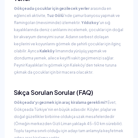
Gökçeada çocuklar için gezilecek yerler
arasında en
eğlenceli aktivite,
Tuz Gölü
'nde çamur banyosu yapmak ve
flamingoları (mevsiminde) izlemektir.
Yıldızkoy
'un sığ
kayalıklarında deniz canlılarını incelemek, çocuklar için doğal
bir akvaryum deneyimi sunar. Adanın serbest dolaşan
keçilerini ve koyunlarını görmek de şehirli çocuklar için ilginç
olabilir. Ayrıca
Kaleköy
limanında yürüyüş yapmak ve
dondurma yemek, ailece keyifli vakit geçirmenizi sağlar.
Peynir Kayalıkları'nı görmek için Kaleköy'den tekne turuna
çıkmak da çocuklar için bir macera olacaktır.
Sıkça Sorulan Sorular (FAQ)
Gökçeada'yı gezmek için araç kiralama gerekli mi?
Evet,
Gökçeada Türkiye'nin en büyük adasıdır. Köyler, plajlar ve
doğal güzellikler birbirine oldukça uzak mesafelerdedir
(Örneğin merkezden Gizli Liman yaklaşık 45-50 km sürebilir).
Toplu taşıma sınırlı olduğu için adayı tam anlamıyla keşfetmek
adına araç kiralama şarttır.