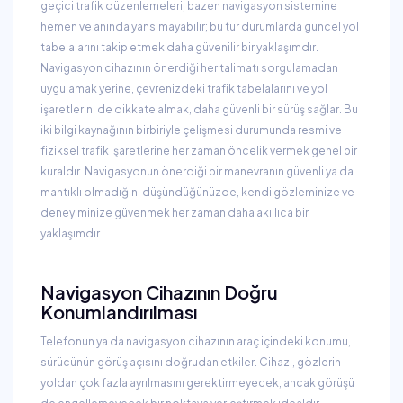
geçici trafik düzenlemeleri, bazen navigasyon sistemine
hemen ve anında yansımayabilir; bu tür durumlarda güncel yol
tabelalarını takip etmek daha güvenilir bir yaklaşımdır.
Navigasyon cihazının önerdiği her talimatı sorgulamadan
uygulamak yerine, çevrenizdeki trafik tabelalarını ve yol
işaretlerini de dikkate almak, daha güvenli bir sürüş sağlar. Bu
iki bilgi kaynağının birbiriyle çelişmesi durumunda resmi ve
fiziksel trafik işaretlerine her zaman öncelik vermek genel bir
kuraldır. Navigasyonun önerdiği bir manevranın güvenli ya da
mantıklı olmadığını düşündüğünüzde, kendi gözleminize ve
deneyiminize güvenmek her zaman daha akıllıca bir
yaklaşımdır.
Navigasyon Cihazının Doğru
Konumlandırılması
Telefonun ya da navigasyon cihazının araç içindeki konumu,
sürücünün görüş açısını doğrudan etkiler. Cihazı, gözlerin
yoldan çok fazla ayrılmasını gerektirmeyecek, ancak görüşü