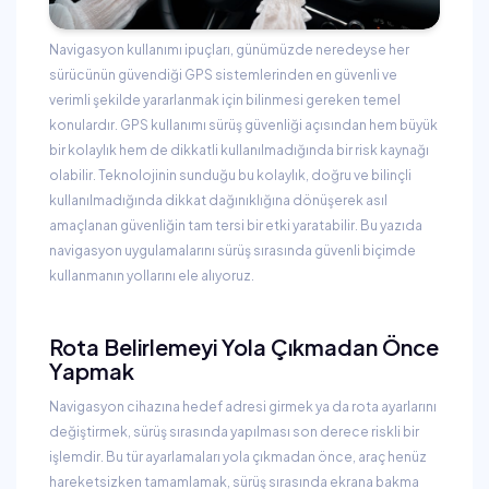
Navigasyon kullanımı ipuçları, günümüzde neredeyse her
sürücünün güvendiği GPS sistemlerinden en güvenli ve
verimli şekilde yararlanmak için bilinmesi gereken temel
konulardır. GPS kullanımı sürüş güvenliği açısından hem büyük
bir kolaylık hem de dikkatli kullanılmadığında bir risk kaynağı
olabilir. Teknolojinin sunduğu bu kolaylık, doğru ve bilinçli
kullanılmadığında dikkat dağınıklığına dönüşerek asıl
amaçlanan güvenliğin tam tersi bir etki yaratabilir. Bu yazıda
navigasyon uygulamalarını sürüş sırasında güvenli biçimde
kullanmanın yollarını ele alıyoruz.
Rota Belirlemeyi Yola Çıkmadan Önce
Yapmak
Navigasyon cihazına hedef adresi girmek ya da rota ayarlarını
değiştirmek, sürüş sırasında yapılması son derece riskli bir
işlemdir. Bu tür ayarlamaları yola çıkmadan önce, araç henüz
hareketsizken tamamlamak, sürüş sırasında ekrana bakma