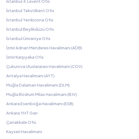
İstanbul 4.Levent Ofis
İstanbul Tekstilkent Ofis
İstanbul Yenibosna Ofis
İstanbul Beylikdüzü Ofis
İstanbul Ümraniye Ofis
İzmir Adnan Menderes Havalimanı (ADB)
İzmir Karşıyaka Ofis
Çukurova Uluslararası Havalimanı (COV)
Antalya Havalimanı (AYT)
Muğla Dalaman Havalimanı (DLM)
Muğla Bodrum Milas Havalimanı (BJV)
Ankara Esenboğa Havalimanı (ESB)
Ankara YHT Garı
Çanakkale Ofis
Kayseri Havalimanı