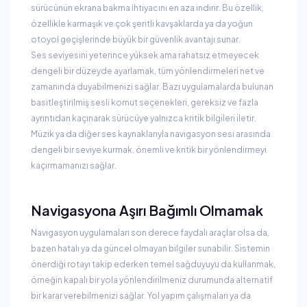
sürücünün ekrana bakma ihtiyacını en aza indirir. Bu özellik,
özellikle karmaşık ve çok şeritli kavşaklarda ya da yoğun
otoyol geçişlerinde büyük bir güvenlik avantajı sunar.
Ses seviyesini yeterince yüksek ama rahatsız etmeyecek
dengeli bir düzeyde ayarlamak, tüm yönlendirmeleri net ve
zamanında duyabilmenizi sağlar. Bazı uygulamalarda bulunan
basitleştirilmiş sesli komut seçenekleri, gereksiz ve fazla
ayrıntıdan kaçınarak sürücüye yalnızca kritik bilgileri iletir.
Müzik ya da diğer ses kaynaklarıyla navigasyon sesi arasında
dengeli bir seviye kurmak, önemli ve kritik bir yönlendirmeyi
kaçırmamanızı sağlar.
Navigasyona Aşırı Bağımlı Olmamak
Navigasyon uygulamaları son derece faydalı araçlar olsa da,
bazen hatalı ya da güncel olmayan bilgiler sunabilir. Sistemin
önerdiği rotayı takip ederken temel sağduyuyu da kullanmak,
örneğin kapalı bir yola yönlendirilmeniz durumunda alternatif
bir karar verebilmenizi sağlar. Yol yapım çalışmaları ya da