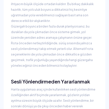
ihtiyacını büyük ölçüde ortadan kaldırır. Bu birkaç dakikalık
hazırlık, tüm yolculuk boyunca dikkatinizi hiç kesintiye
uğratmadan yola verebilmenizi sağlayan basit ama son
derece etkili bir alışkanlıktır.
Güzergah boyunca birden fazla durak planlıyorsanız, bu
durakları da yola çıkmadan önce sisteme girmek, yol
üzerinde yeniden adres aramaya çalışmanın önüne geçer.
Rota önceden netleştirildiğinde, sürüş sırasında yalnızca
sesli yönlendirmeyi takip etmek yeterli olur. Alternatif rota
seçeneklerini de yola çıkmadan önce dikkatlice gözden
geçirmek, trafik yoğunluğu yaşandığında hangi güzergaha
yöneleceğinizi önceden bilmenizi kolaylaştırır.
Sesli Yönlendirmeden Yararlanmak
Harita uygulaması araç içinde kullanılırken sesli yönlendirme
özelliğinden aktif biçimde yararlanmak, gözlerin yoldan
ayrılma süresini büyük ölçüde azaltır. Sesli yönlendirme, bir
sonraki dönüşü ya da çıkışı önceden haber vererek