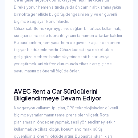
de engellemeyecek bir noktaya yerleştirmek idealdir.
Direksiyonun hemen altında ya da ön camın alt kısmına yakın
bir nokta genellikle bu görüş dengesini en iyi ve en güvenli
biçimde sağlayan konumlardır.
Cihazı sabitlemek için uygun ve sağlam bir tutucu kullanmak,
sürüş sırasında elle tutma ihtiyacını tamamen ortadan kaldırır.
Bu basit önlem, hem yasal hem de güvenlik açısından önem
taşıyan bir düzenlemedir. Cihazı kucakta ya da koltukta
gelişigüzel serbest bırakmak yerine sabit bir tutucuya
yerleştirmek, ani bir fren durumunda cihazın araç içinde
savrulmasını da önemli ölçüde önler.
AVEC Rent a Car Sürücülerini
Bilgilendirmeye Devam Ediyor
Navigasyon kullanımı ipuçları, GPS teknolojisinden güvenli
biçimde yararlanmanın temel prensiplerini içerir. Rota
planlamasını önceden yapmak, sesli yönlendirmeyi etkin
kullanmak ve cihazı doğru konumlandırmak, sürüş
güvenliğinizi önemli ölçüde artırır. Bu basit alışkanlıkları