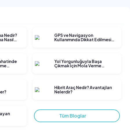
ma Nedir?
GPS ve Navigasyon
a Nasıl
Kullanımında Dikkat Edilmesi
Gerekenler
yahatinde
Yol Yorgunluğuyla Başa
tme
Çıkmak İçin Mola Verme
Stratejileri
t
Hibrit Araç Nedir? Avantajları
ler?
Nelerdir?
layan
Tüm Bloglar