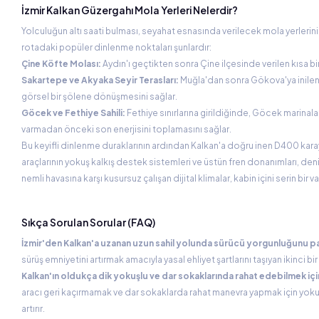
İzmir Kalkan Güzergahı Mola Yerleri Nelerdir?
Yolculuğun altı saati bulması, seyahat esnasında verilecek mola yerleri
rotadaki popüler dinlenme noktaları şunlardır:
Çine Köfte Molası:
Aydın'ı geçtikten sonra Çine ilçesinde verilen kısa bi
Sakartepe ve Akyaka Seyir Terasları:
Muğla'dan sonra Gökova'ya inilen 
görsel bir şölene dönüşmesini sağlar.
Göcek ve Fethiye Sahili:
Fethiye sınırlarına girildiğinde, Göcek marinal
varmadan önceki son enerjisini toplamasını sağlar.
Bu keyifli dinlenme duraklarının ardından Kalkan'a doğru inen D400 karayo
araçlarının yokuş kalkış destek sistemleri ve üstün fren donanımları, den
nemli havasına karşı kusursuz çalışan dijital klimalar, kabin içini serin b
Sıkça Sorulan Sorular (FAQ)
İzmir'den Kalkan'a uzanan uzun sahil yolunda sürücü yorgunluğunu pay
sürüş emniyetini artırmak amacıyla yasal ehliyet şartlarını taşıyan ikinci b
Kalkan'ın oldukça dik yokuşlu ve dar sokaklarında rahat edebilmek için 
aracı geri kaçırmamak ve dar sokaklarda rahat manevra yapmak için yoku
artırır.