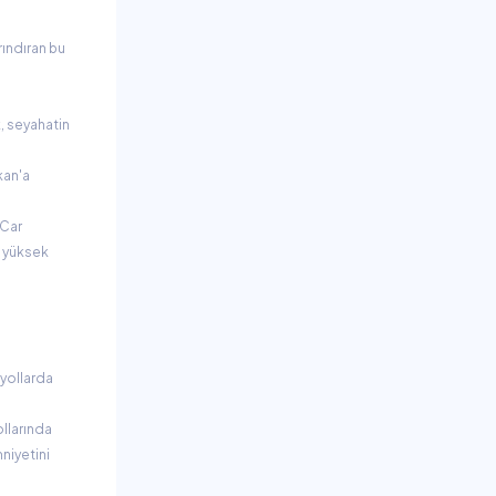
rındıran bu
, seyahatin
kan'a
 Car
n yüksek
yollarda
ollarında
niyetini