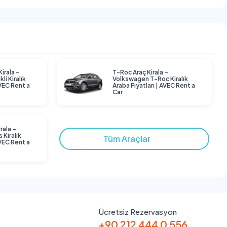
Kirala –
T-Roc Araç Kirala –
li Kiralık
Volkswagen T-Roc Kiralık
AVEC Rent a
Araba Fiyatları | AVEC Rent a
Car
rala –
 Kiralık
Tüm Araçlar
AVEC Rent a
Ücretsiz Rezervasyon
+90 212 444 0 556