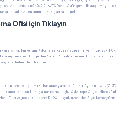
u eşsiz bir konfora dönüştürür. AVEC Rent a Car'ın güvenilir araçlarıyla yola çı
çıkıp, tatilinizin en unutulmaz parçası haline gelir.
a Ofisi için Tıklayın
alkan arası kaç km ve İzmir Kalkan arası kaç saat sorularının yanıtı; yaklaşık 410
 bir sürüş mesafesidir. Ege'den Akdeniz'in batı ucuna inen bu manzaralı güzer
arayolu arterlerini tercih etmektir.
için tercih ettiği İzmir Kalkan arabayla yol tarifi, İzmir-Aydın otoyolu (O-31
z istikameti takip edilir. Muğla'dan sonra meşhur Sakartepe Geçidi inilerek G
 izlenir. Fethiye geçildikten sonra D400 karayolu üzerinden Seydikemer yönün