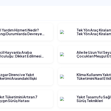
l Yardım Hizmeti Nedir?
Tek Yön Araç Kirala
ngi Durumlarda Devreye
Tek Yön Araç Kiralam
rer?
İşler?
cil Hayvanla Araba
Aile ile Uzun Yol Se
lculuğu: Dikkat Edilmesi
Çocukları Meşgul E
rekenler
Yöntemleri
zgar Direnci ve Yakıt
Klima Kullanımı Yakı
ketimi Arasındaki İlişki
Tüketimini Nasıl Etki
kıt Tüketimini Artıran 7
Yakıt Tasarrufu Sağ
ygın Sürüş Hatası
Sürüş Teknikleri