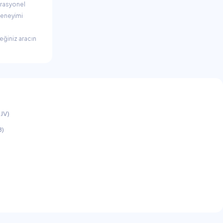
rasyonel
eneyimi
ğiniz aracın
JV)
B)