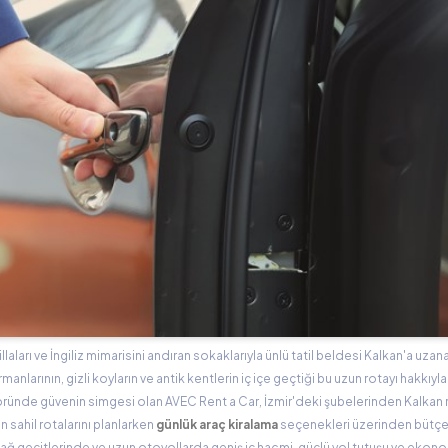
llaları ve İngiliz mimarisini andıran sokaklarıyla ünlü tatil beldesi Kalkan'a uzan
rmanlarının, gizli koyların ve antik kentlerin iç içe geçtiği bu uzun rotayı hakkıy
öründe güvenin simgesi olan AVEC Rent a Car, İzmir'deki şubelerinden Kalkan 
 sahil rotalarını planlarken
günlük araç kiralama
seçenekleri üzerinden bütçe
ı dağ geçitlerinde ve uzun otoyollarda geniş iç hacmi, güçlü yol tutuşu ve ekono