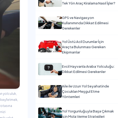
Tek Yön Araç Kiralama Nasıl İşler?
GPS ve Navigasyon
Kullanımında Dikkat Edilmesi
Gerekenler
Yol Üstü Acil Durumlar İçin
Araçta Bulunması Gereken
Ekipmanlar
Evcil Hayvanla Araba Yolculuğu:
Dikkat Edilmesi Gerekenler
Aile ile Uzun Yol Seyahatinde
Çocukları Meşgul Etme
an yolculuk,
Yöntemleri
la keşfetmek,
rotasına
Yol Yorgunluğuyla Başa Çıkmak
nizi
İçin Mola Verme Stratejileri
mik yakıt