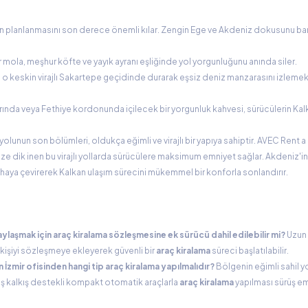
nin planlanmasını son derece önemli kılar. Zengin Ege ve Akdeniz dokusunu ba
r mola, meşhur köfte ve yayık ayranı eşliğinde yol yorgunluğunu anında siler.
o keskin virajlı Sakartepe geçidinde durarak eşsiz deniz manzarasını izlemek
arında veya Fethiye kordonunda içilecek bir yorgunluk kahvesi, sürücülerin Kal
lunun son bölümleri, oldukça eğimli ve virajlı bir yapıya sahiptir. AVEC Rent a
ize dik inen bu virajlı yollarda sürücülere maksimum emniyet sağlar. Akdeniz'i
ir vahaya çevirerek Kalkan ulaşım sürecini mükemmel bir konforla sonlandırır.
laşmak için araç kiralama sözleşmesine ek sürücü dahil edilebilir mi?
Uzun 
ir kişiyi sözleşmeye ekleyerek güvenli bir
araç kiralama
süreci başlatılabilir.
İzmir ofisinden hangi tip araç kiralama yapılmalıdır?
Bölgenin eğimli sahil y
ş kalkış destekli kompakt otomatik araçlarla
araç kiralama
yapılması sürüş em