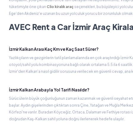
tüketimiyle öne çıkan
Clio kiralık araç
seçenekleri, bu büyüleyici yolculuğ
Ege'den Akdeniz'e uzanan bu uzun yolculuk yorucu bir zorunluluk olmaktan 
AVEC Rent a Car İzmir Araç Kiralam
İzmir Kalkan Arası Kaç Km ve Kaç Saat Sürer?
Yazlıkçıların ve gezginlerin tatil planlamalarında en çok araştırdığı İzmir K
otoyol/sahil yolu kombinasyonuna bağlı olarak ortalama 5.5 ila 6 saatlik
İzmir'den Kalkan'a nasıl gidilir sorusuna verilecek en güvenli cevap, ana k
İzmir Kalkan Arabayla Yol Tarifi Nasıldır?
Sürücülerin büyük çoğunluğunun zaman kazanmak ve güvenli seyahat etmek 
başlar. Aydın gişelerinden çıktıktan sonra Çine, Yatağan ve Muğla Merke
Körfezi'ne varılır. Buradan Köyceğiz, Ortaca, Dalaman ve Fethiye rotası
doğrudan Kaş-Kalkan sahil yoluna doğru ilerlenerek hedefe ulaşılır.