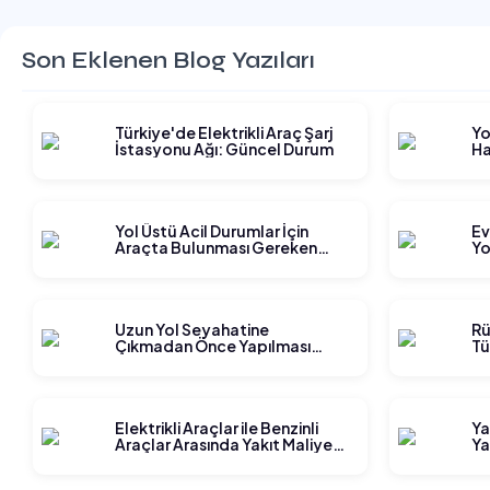
Son Eklenen Blog Yazıları
Türkiye'de Elektrikli Araç Şarj
Yo
İstasyonu Ağı: Güncel Durum
Ha
Gi
Yol Üstü Acil Durumlar İçin
Ev
Araçta Bulunması Gereken
Yo
Ekipmanlar
Ge
Uzun Yol Seyahatine
Rü
Çıkmadan Önce Yapılması
Tü
Gereken Planlama Adımları
Elektrikli Araçlar ile Benzinli
Ya
Araçlar Arasında Yakıt Maliyeti
Ya
Karşılaştırması