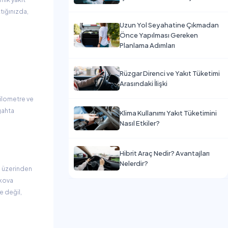
ktığınızda,
Uzun Yol Seyahatine Çıkmadan
Önce Yapılması Gereken
Planlama Adımları
Rüzgar Direnci ve Yakıt Tüketimi
Arasındaki İlişki
 kilometre ve
gahta
Klima Kullanımı Yakıt Tüketimini
Nasıl Etkiler?
Hibrit Araç Nedir? Avantajları
Nelerdir?
) üzerinden
ökova
e değil,