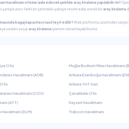
an Havalimanı ofisine iade edecek şekilde araç kiralama yapılabilir mi?
Ope
rtıyla aracı farklı bir şehirdeki şubeye teslim edip esnek bir
araç kiralama
d
masında bagaj kapasitesi nasıl teyit edilir?
Web platformu üzerinden seçece
V veya sedanı seçip
araç kiralama
işlemini tamamlayabilirsiniz.
iye Ofis
Muğla Bodrum Milas Havalimanı (B
nderes Havalimanı (ADB)
Ankara Esenboğa Havalimanı (ES
 Ofis
Ankara YHT Garı
ararası Havalimanı (COV)
Çanakkale Ofis
manı (AYT)
Kayseri Havalimanı
 Havalimanı (DLM)
Trabzon Havalimanı