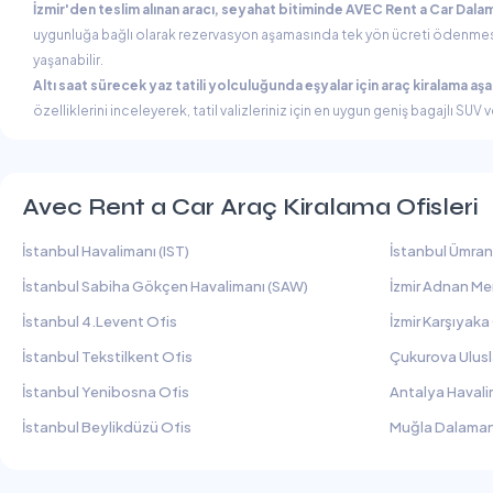
İzmir'den teslim alınan aracı, seyahat bitiminde AVEC Rent a Car Dalam
uygunluğa bağlı olarak rezervasyon aşamasında tek yön ücreti ödenmesi şa
yaşanabilir.
Altı saat sürecek yaz tatili yolculuğunda eşyalar için araç kiralama aşa
özelliklerini inceleyerek, tatil valizleriniz için en uygun geniş bagajlı SU
Avec Rent a Car Araç Kiralama Ofisleri
İstanbul Havalimanı (IST)
İstanbul Ümran
İstanbul Sabiha Gökçen Havalimanı (SAW)
İzmir Adnan Me
İstanbul 4.Levent Ofis
İzmir Karşıyaka
İstanbul Tekstilkent Ofis
Çukurova Ulusl
İstanbul Yenibosna Ofis
Antalya Havali
İstanbul Beylikdüzü Ofis
Muğla Dalaman