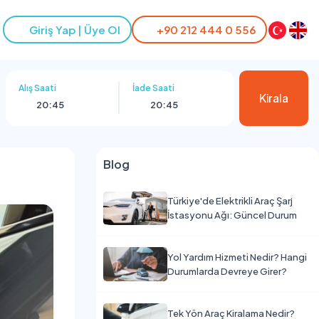
Giriş Yap | Üye Ol
+90 212 444 0 556
Alış Saati
İade Saati
Kirala
20:45
20:45
Blog
Türkiye'de Elektrikli Araç Şarj
İstasyonu Ağı: Güncel Durum
Yol Yardım Hizmeti Nedir? Hangi
Durumlarda Devreye Girer?
Tek Yön Araç Kiralama Nedir?