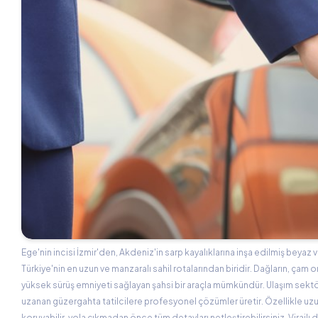
Ege'nin incisi İzmir'den, Akdeniz'in sarp kayalıklarına inşa edilmiş beyaz vi
Türkiye'nin en uzun ve manzaralı sahil rotalarından biridir. Dağların, çam o
yüksek sürüş emniyeti sağlayan şahsi bir araçla mümkündür. Ulaşım sekt
uzanan güzergahta tatilcilere profesyonel çözümler üretir. Özellikle uzun
koruyabilir, yola çıkmadan önce tüm detayları netleştirebilirsiniz. Virajl