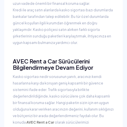
uzun vadede önemli bir finansal koruma sağlar.
Kredi ile araç satın alanlarda kasko sigortası bazı durumlarda
bankalar tarafından talep edilebilir. Bu tür özel durumlarda
güncel koşulları ilgili kurumdan öğrenmek en doğru
yaklaşımdır. Kasko poliçesi satın alırken farklı sigorta
şirketlerinin sunduğu paketleri karşılaştırmak, ihtiyacınıza en
uygun kapsamı bulmanıza yardımcı olur.
AVEC Rent a Car Sürücülerini
Bilgilendirmeye Devam Ediyor
Kasko sigortası nedir sorusunun yanıtı, aracınızı kendi
hasarlarına karşı da koruyan geniş kapsamlı bir güvence
sistemini ifade eder. Trafik sigortasıyla birlikte
değerlendirildiğinde, kasko sürücülere çok daha kapsamlı
bir finansal koruma sağlar. Hangi paketin sizin için en uygun
olduğuna karar verirken aracınızın değerini, kullanım sıklığınızı
ve bütçenizi bir arada değerlendirmeniz faydalı olur. Bu
konuda
AVEC Rent a Car
olarak sürücülerimizi