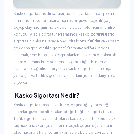
Kasko sigortası nedir sorusu, trafik sigortasına sahip olan
ama aracının kendi hasarları için ek bir güvenceye ihtiyaç
duyup duymadığını merak eden araç sahipleri için önemli bir
konudur. Araç sigorta türleri arasında kasko, zorunlu trafik
sigortasının aksine isteğe bağlı bir sigorta türüdür ve kapsamı
çok daha geniştir. İki sigorta türü arasındaki farkı doğru
anlamak, hem bütçenizi doğru planlamanız hem de olası bir
hasar durumunda ne beklemeniz gerektiğini bilmeniz
açısından değerlidir. Bu yazıda kasko sigortasının ne işe
yaradığını ve trafik sigortasından farkını genel hatlarıyla ele
alıyoruz.
Kasko Sigortası Nedir?
Kasko sigortası, aracınızın kendi başına uğrayabileceği
hasarları güvence altına alan isteğe bağlı bir sigorta türüdür.
Trafik sigortasından farklı olarak kasko, yasal bir zorunluluk
taşımaz; ancak araç sahiplerinin büyük çoğunluğu, aracını
olası hasarlara karşı korumak amacıyla bu sigortayı tercih