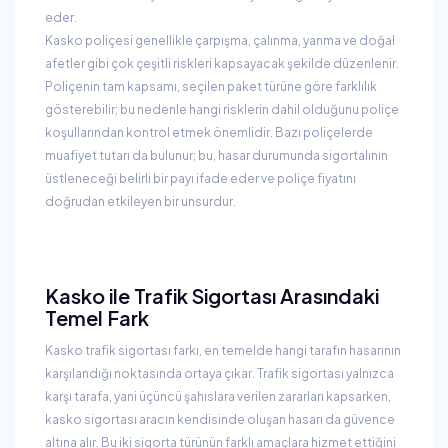
eder.
Kasko poliçesi genellikle çarpışma, çalınma, yanma ve doğal
afetler gibi çok çeşitli riskleri kapsayacak şekilde düzenlenir.
Poliçenin tam kapsamı, seçilen paket türüne göre farklılık
gösterebilir; bu nedenle hangi risklerin dahil olduğunu poliçe
koşullarından kontrol etmek önemlidir. Bazı poliçelerde
muafiyet tutarı da bulunur; bu, hasar durumunda sigortalının
üstleneceği belirli bir payı ifade eder ve poliçe fiyatını
doğrudan etkileyen bir unsurdur.
Kasko ile Trafik Sigortası Arasındaki
Temel Fark
Kasko trafik sigortası farkı, en temelde hangi tarafın hasarının
karşılandığı noktasında ortaya çıkar. Trafik sigortası yalnızca
karşı tarafa, yani üçüncü şahıslara verilen zararları kapsarken,
kasko sigortası aracın kendisinde oluşan hasarı da güvence
altına alır. Bu iki sigorta türünün farklı amaçlara hizmet ettiğini