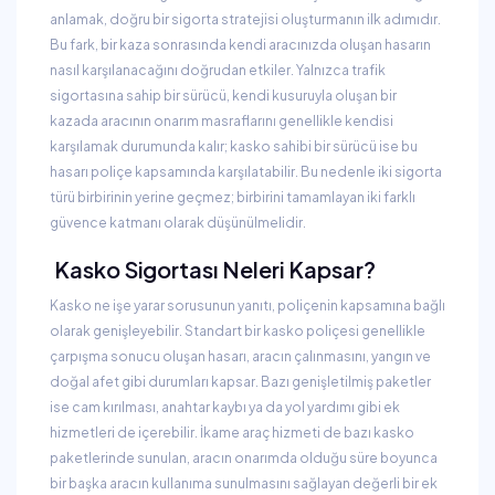
anlamak, doğru bir sigorta stratejisi oluşturmanın ilk adımıdır.
Bu fark, bir kaza sonrasında kendi aracınızda oluşan hasarın
nasıl karşılanacağını doğrudan etkiler. Yalnızca trafik
sigortasına sahip bir sürücü, kendi kusuruyla oluşan bir
kazada aracının onarım masraflarını genellikle kendisi
karşılamak durumunda kalır; kasko sahibi bir sürücü ise bu
hasarı poliçe kapsamında karşılatabilir. Bu nedenle iki sigorta
türü birbirinin yerine geçmez; birbirini tamamlayan iki farklı
güvence katmanı olarak düşünülmelidir.
Kasko Sigortası Neleri Kapsar?
Kasko ne işe yarar sorusunun yanıtı, poliçenin kapsamına bağlı
olarak genişleyebilir. Standart bir kasko poliçesi genellikle
çarpışma sonucu oluşan hasarı, aracın çalınmasını, yangın ve
doğal afet gibi durumları kapsar. Bazı genişletilmiş paketler
ise cam kırılması, anahtar kaybı ya da yol yardımı gibi ek
hizmetleri de içerebilir. İkame araç hizmeti de bazı kasko
paketlerinde sunulan, aracın onarımda olduğu süre boyunca
bir başka aracın kullanıma sunulmasını sağlayan değerli bir ek