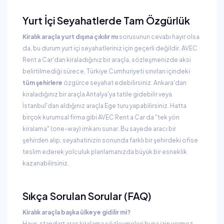
Yurt İçi Seyahatlerde Tam Özgürlük
Kiralık araçla yurt dışına çıkılır mı
sorusunun cevabı hayır olsa
da, bu durum yurt içi seyahatleriniz için geçerli değildir. AVEC
Rent a Car'dan kiraladığınız bir araçla, sözleşmenizde aksi
belirtilmediği sürece, Türkiye Cumhuriyeti sınırları içindeki
tüm şehirlere
özgürce seyahat edebilirsiniz. Ankara'dan
kiraladığınız bir araçla Antalya'ya tatile gidebilir veya
İstanbul'dan aldığınız araçla Ege turu yapabilirsiniz. Hatta
birçok kurumsal firma gibi AVEC Rent a Car da "tek yön
kiralama" (one-way) imkanı sunar. Bu sayede aracı bir
şehirden alıp, seyahatinizin sonunda farklı bir şehirdeki ofise
teslim ederek yolculuk planlamanızda büyük bir esneklik
kazanabilirsiniz.
Sıkça Sorulan Sorular (FAQ)
Kiralık araçla başka ülkeye gidilir mi?
Hayır, standart araç kiralama sözleşmeleri buna izin vermez.