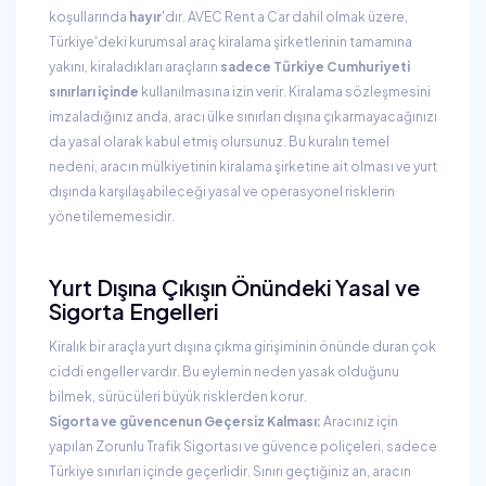
koşullarında
hayır
'dır. AVEC Rent a Car dahil olmak üzere,
Türkiye'deki kurumsal araç kiralama şirketlerinin tamamına
yakını, kiraladıkları araçların
sadece Türkiye Cumhuriyeti
sınırları içinde
kullanılmasına izin verir. Kiralama sözleşmesini
imzaladığınız anda, aracı ülke sınırları dışına çıkarmayacağınızı
da yasal olarak kabul etmiş olursunuz. Bu kuralın temel
nedeni, aracın mülkiyetinin kiralama şirketine ait olması ve yurt
dışında karşılaşabileceği yasal ve operasyonel risklerin
yönetilememesidir.
Yurt Dışına Çıkışın Önündeki Yasal ve
Sigorta Engelleri
Kiralık bir araçla yurt dışına çıkma girişiminin önünde duran çok
ciddi engeller vardır. Bu eylemin neden yasak olduğunu
bilmek, sürücüleri büyük risklerden korur.
Sigorta ve güvencenun Geçersiz Kalması:
Aracınız için
yapılan Zorunlu Trafik Sigortası ve güvence poliçeleri, sadece
Türkiye sınırları içinde geçerlidir. Sınırı geçtiğiniz an, aracın