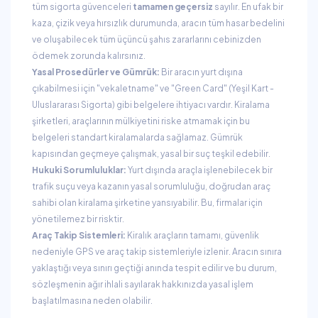
tüm sigorta güvenceleri
tamamen geçersiz
sayılır. En ufak bir
kaza, çizik veya hırsızlık durumunda, aracın tüm hasar bedelini
ve oluşabilecek tüm üçüncü şahıs zararlarını cebinizden
ödemek zorunda kalırsınız.
Yasal Prosedürler ve Gümrük:
Bir aracın yurt dışına
çıkabilmesi için "vekaletname" ve "Green Card" (Yeşil Kart -
Uluslararası Sigorta) gibi belgelere ihtiyacı vardır. Kiralama
şirketleri, araçlarının mülkiyetini riske atmamak için bu
belgeleri standart kiralamalarda sağlamaz. Gümrük
kapısından geçmeye çalışmak, yasal bir suç teşkil edebilir.
Hukuki Sorumluluklar:
Yurt dışında araçla işlenebilecek bir
trafik suçu veya kazanın yasal sorumluluğu, doğrudan araç
sahibi olan kiralama şirketine yansıyabilir. Bu, firmalar için
yönetilemez bir risktir.
Araç Takip Sistemleri:
Kiralık araçların tamamı, güvenlik
nedeniyle GPS ve araç takip sistemleriyle izlenir. Aracın sınıra
yaklaştığı veya sınırı geçtiği anında tespit edilir ve bu durum,
sözleşmenin ağır ihlali sayılarak hakkınızda yasal işlem
başlatılmasına neden olabilir.