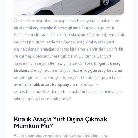
Özellikle komşu ülkelere yapılacak bir seyahat planlanırken,
kiralık arabayla başka ülkeye gitmek
fikri cazip gelebilir.
Sınırları kendi aracınızın konforuyla aşma düşüncesi, esnek bir
seyahat programı vadeder. Ancak,
araç kiralayarak yurt
dışına çıkmak
, standart bir araç kiralama işleminden çok farklı
ve karmaşık prosedürlere tabidir. AVEC Rent a Car, yurt
içindeki tüm seyahatleriniz için size konforlu bir
günlük araç
kiralama
deneyimi sunar. İhtiyacınıza
en uygun araç kiralama
seçeneğini belirlerken, yurt içi seyahatleriniz için geçerli olan
avantajlı
kiralık araba kampanyaları
ile bütçenizi
koruyabilirsiniz. Peki, kiralık bir araçla Türkiye sınırlarının dışına
çıkmak gerçekten mümkün mü?
Kiralık Araçla Yurt Dışına Çıkmak
Mümkün Mü?
Bu sorunun kısa ve net cevabı, standart araç kiralama