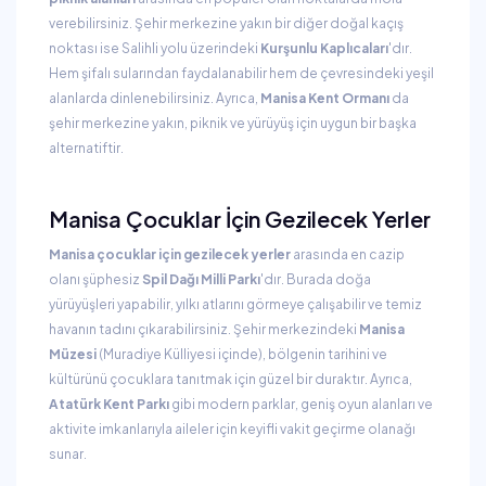
verebilirsiniz. Şehir merkezine yakın bir diğer doğal kaçış
noktası ise Salihli yolu üzerindeki
Kurşunlu Kaplıcaları
'dır.
Hem şifalı sularından faydalanabilir hem de çevresindeki yeşil
alanlarda dinlenebilirsiniz. Ayrıca,
Manisa Kent Ormanı
da
şehir merkezine yakın, piknik ve yürüyüş için uygun bir başka
alternatiftir.
Manisa Çocuklar İçin Gezilecek Yerler
Manisa çocuklar için gezilecek yerler
arasında en cazip
olanı şüphesiz
Spil Dağı Milli Parkı
'dır. Burada doğa
yürüyüşleri yapabilir, yılkı atlarını görmeye çalışabilir ve temiz
havanın tadını çıkarabilirsiniz. Şehir merkezindeki
Manisa
Müzesi
(Muradiye Külliyesi içinde), bölgenin tarihini ve
kültürünü çocuklara tanıtmak için güzel bir duraktır. Ayrıca,
Atatürk Kent Parkı
gibi modern parklar, geniş oyun alanları ve
aktivite imkanlarıyla aileler için keyifli vakit geçirme olanağı
sunar.