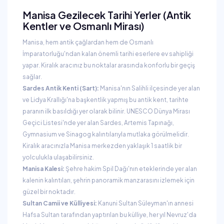
Manisa Gezilecek Tarihi Yerler (Antik
Kentler ve Osmanlı Mirası)
Manisa, hem antik çağlardan hem de Osmanlı
İmparatorluğu'ndan kalan önemli tarihi eserlere ev sahipliği
yapar. Kiralık aracınız bu noktalar arasında konforlu bir geçiş
sağlar.
Sardes Antik Kenti (Sart):
Manisa'nın Salihli ilçesinde yer alan
ve Lidya Krallığı'na başkentlik yapmış bu antik kent, tarihte
paranın ilk basıldığı yer olarak bilinir. UNESCO Dünya Mirası
Geçici Listesi'nde yer alan Sardes, Artemis Tapınağı,
Gymnasium ve Sinagog kalıntılarıyla mutlaka görülmelidir.
Kiralık aracınızla Manisa merkezden yaklaşık 1 saatlik bir
yolculukla ulaşabilirsiniz.
Manisa Kalesi:
Şehre hakim Spil Dağı'nın eteklerinde yer alan
kalenin kalıntıları, şehrin panoramik manzarasını izlemek için
güzel bir noktadır.
Sultan Camii ve Külliyesi:
Kanuni Sultan Süleyman'ın annesi
Hafsa Sultan tarafından yaptırılan bu külliye, her yıl Nevruz'da