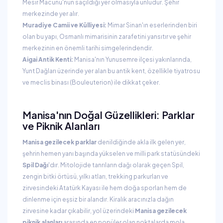
Mesir Macunu'nun saçıldığı yer olmasıyla ünlüdür. Şehir
merkezinde yer alır.
Muradiye Camii ve Külliyesi:
Mimar Sinan'ın eserlerinden biri
olan bu yapı, Osmanlı mimarisinin zarafetini yansıtır ve şehir
merkezinin en önemli tarihi simgelerindendir.
Aigai Antik Kenti:
Manisa'nın Yunusemre ilçesi yakınlarında,
Yunt Dağları üzerinde yer alan bu antik kent, özellikle tiyatrosu
ve meclis binası (Bouleuterion) ile dikkat çeker.
Manisa'nın Doğal Güzellikleri: Parklar
ve Piknik Alanları
Manisa gezilecek parklar
denildiğinde akla ilk gelen yer,
şehrin hemen yanı başında yükselen ve milli park statüsündeki
Spil Dağı
'dır. Mitolojide tanrıların dağı olarak geçen Spil,
zengin bitki örtüsü, yılkı atları, trekking parkurları ve
zirvesindeki Atatürk Kayası ile hem doğa sporları hem de
dinlenme için eşsiz bir alandır. Kiralık aracınızla dağın
zirvesine kadar çıkabilir, yol üzerindeki
Manisa gezilecek
piknik alanları
arasında en popüler olan noktalarda mola