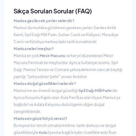
Sıkça Sorulan Sorular (FAQ)
Manisa gezilecek yerler nelerdir?
Manisa'da mutlaka görülmesi gereken yerler; Sardes Antik
Kenti, Spil Dağı Milli Parkı, Sultan Camii ve Külliyesi, Muradiye
Camii ve Kütahya merkezdeki tarihi konaklardır.
Manisa neleri meşhur?
Manisa en çok
Mesir Macunu
ve her yıl düzenlenen Mesir
Macunu Festivali ile meşhurdur. Ayrıca Sultaniye üzümü, Spil
Dağı, Manisa Tarzanı ve Osmanlı şehzadelerinin sancak beyliği
yaptığı "Şehzadeler Şehri" unvanı ile bilinir.
Manisa doğal güzellikleri nelerdir?
Manisa'nın en önemli doğal güzelliği
Spil Dağı Milli Parkı
'dır.
Ayrıca Kurşunlu Kaplıcaları, Kula Peri Bacaları (ilçesi Manisa'ya
bağlıdır) ve Adala Kanyonu da bölgenin diğer doğal
zenginlikleridir.
Manisa en güzel köyü neresi?
Bu kişisel bir tercih olmakla birlikte, tarihi dokusu ve doğal
güzellikleriyle
Kula
ilçesine bağlı köyler (özellikle eski Rum