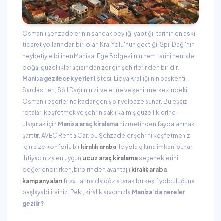
Osmanlı şehzadelerinin sancak beyliği yaptığı, tarihin en eski
ticaret yollarından biri olan Kral Yolu'nun geçtiği, Spil Dağı'nın
heybetiyle bilinen Manisa, Ege Bölgesi'nin hem tarihi hem de
doğal güzellikler açısından zengin şehirlerinden biridir.
Manisa gezilecek yerler
listesi, Lidya Krallığı'nın başkenti
Sardes'ten, Spil Dağı'nın zirvelerine ve şehir merkezindeki
Osmanlı eserlerine kadar geniş bir yelpaze sunar. Bu eşsiz
rotaları keşfetmek ve şehrin saklı kalmış güzelliklerine
ulaşmak için
Manisa araç kiralama
hizmetinden faydalanmak
şarttır. AVEC Rent a Car, bu Şehzadeler şehrini keşfetmeniz
için size konforlu bir
kiralık araba
ile yola çıkma imkanı sunar.
İhtiyacınıza en uygun
ucuz araç kiralama
seçeneklerini
değerlendirirken, birbirinden avantajlı
kiralık araba
kampanyaları
fırsatlarına da göz atarak bu keşif yolculuğuna
başlayabilirsiniz. Peki, kiralık aracınızla
Manisa'da nereler
gezilir?