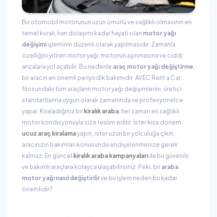
Bir otomobil motorunun uzun ömürlü ve sağlıklı olmasının en
temel kuralı, kan dolaşımı kadar hayati olan
motor yağı
değişimi
işleminin düzenli olarak yapılmasıdır. Zamanla
özelliğini yitiren motor yağı, motorun aşınmasına ve ciddi
arızalara yol açabilir. Bu nedenle
araç motor yağı değiştirme
,
bir aracın en önemli periyodik bakımıdır. AVEC Rent a Car,
filosundaki tüm araçların motor yağı değişimlerini, üretici
standartlarına uygun olarak zamanında ve profesyonelce
yapar. Kiraladığınız bir
kiralık araba
, her zaman en sağlıklı
motor kondisyonuyla size teslim edilir. İster kısa dönem
ucuz araç kiralama
yapın, ister uzun bir yolculuğa çıkın,
aracınızın bakımları konusunda endişelenmenize gerek
kalmaz. En güncel
kiralık araba kampanyaları
ile bu güvenilir
ve bakımlı araçlara kolayca ulaşabilirsiniz. Peki, bir
araba
motor yağı nasıl değiştirilir
ve bu işlem neden bu kadar
önemlidir?