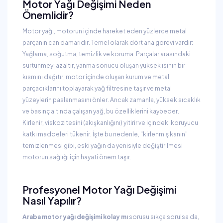
Motor Yağı Değişimi Neden
Önemlidir?
Motor yağı, motorun içinde hareket eden yüzlerce metal
parçanın can damarıdır. Temel olarak dört ana görevi vardır:
Yağlama, soğutma, temizlik ve koruma. Parçalar arasındaki
sürtünmeyi azaltır, yanma sonucu oluşan yüksek ısının bir
kısmını dağıtır, motor içinde oluşan kurum ve metal
parçacıklarını toplayarak yağ filtresine taşır ve metal
yüzeylerin paslanmasını önler. Ancak zamanla, yüksek sıcaklık
ve basınç altında çalışan yağ, bu özelliklerini kaybeder.
Kirlenir, viskozitesini (akışkanlığını) yitirir ve içindeki koruyucu
katkı maddeleri tükenir. İşte bu nedenle, "kirlenmiş kanın"
temizlenmesi gibi, eski yağın da yenisiyle değiştirilmesi
motorun sağlığı için hayati önem taşır.
Profesyonel Motor Yağı Değişimi
Nasıl Yapılır?
Araba motor yağı değişimi kolay mı
sorusu sıkça sorulsa da,