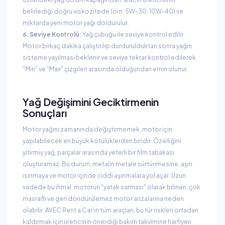
belirlediği doğru viskozitede (örn: 5W-30, 10W-40) ve
miktarda yeni motor yağı doldurulur.
6. Seviye Kontrolü:
Yağ çubuğu ile seviye kontrol edilir.
Motor birkaç dakika çalıştırılıp durdurulduktan sonra yağın
sisteme yayılması beklenir ve seviye tekrar kontrol edilerek
"Min" ve "Max" çizgileri arasında olduğundan emin olunur.
Yağ Değişimini Geciktirmenin
Sonuçları
Motor yağını zamanında değiştirmemek, motor için
yapılabilecek en büyük kötülüklerden biridir. Özelliğini
yitirmiş yağ, parçalar arasında yeterli bir film tabakası
oluşturamaz. Bu durum, metalin metale sürtünmesine, aşırı
ısınmaya ve motor içinde ciddi aşınmalara yol açar. Uzun
vadede bu ihmal, motorun "yatak sarması" olarak bilinen, çok
masraflı ve geri döndürülemez motor arızalarına neden
olabilir. AVEC Rent a Car'ın tüm araçları, bu tür riskleri ortadan
kaldırmak için üreticinin önerdiği bakım takvimine harfiyen