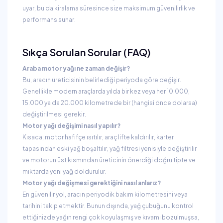
uyar, bu da kiralama süresince size maksimum güvenilirlik ve
performans sunar.
Sıkça Sorulan Sorular (FAQ)
Araba motor yağı ne zaman değişir?
Bu, aracın üreticisinin belirlediği periyoda göre değişir.
Genellikle modern araçlarda yılda bir kez veya her 10.000,
15.000 ya da 20.000 kilometrede bir (hangisi önce dolarsa)
değiştirilmesi gerekir.
Motor yağı değişimi nasıl yapılır?
Kısaca; motor hafifçe ısıtılır, araç lifte kaldırılır, karter
tapasından eski yağ boşaltılır, yağ filtresi yenisiyle değiştirilir
ve motorun üst kısmından üreticinin önerdiği doğru tipte ve
miktarda yeni yağ doldurulur.
Motor yağı değişmesi gerektiğini nasıl anlarız?
En güvenilir yol, aracın periyodik bakım kilometresini veya
tarihini takip etmektir. Bunun dışında, yağ çubuğunu kontrol
ettiğinizde yağın rengi çok koyulaşmış ve kıvamı bozulmuşsa,