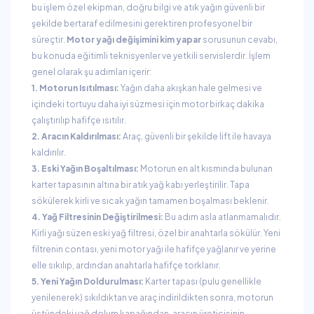
bu işlem özel ekipman, doğru bilgi ve atık yağın güvenli bir
şekilde bertaraf edilmesini gerektiren profesyonel bir
süreçtir.
Motor yağı değişimini kim yapar
sorusunun cevabı,
bu konuda eğitimli teknisyenler ve yetkili servislerdir. İşlem
genel olarak şu adımları içerir:
1. Motorun Isıtılması:
Yağın daha akışkan hale gelmesi ve
içindeki tortuyu daha iyi süzmesi için motor birkaç dakika
çalıştırılıp hafifçe ısıtılır.
2. Aracın Kaldırılması:
Araç, güvenli bir şekilde lift ile havaya
kaldırılır.
3. Eski Yağın Boşaltılması:
Motorun en alt kısmında bulunan
karter tapasının altına bir atık yağ kabı yerleştirilir. Tapa
sökülerek kirli ve sıcak yağın tamamen boşalması beklenir.
4. Yağ Filtresinin Değiştirilmesi:
Bu adım asla atlanmamalıdır.
Kirli yağı süzen eski yağ filtresi, özel bir anahtarla sökülür. Yeni
filtrenin contası, yeni motor yağı ile hafifçe yağlanır ve yerine
elle sıkılıp, ardından anahtarla hafifçe torklanır.
5. Yeni Yağın Doldurulması:
Karter tapası (pulu genellikle
yenilenerek) sıkıldıktan ve araç indirildikten sonra, motorun
üstündeki yağ dolum kapağından, aracın üreticisinin