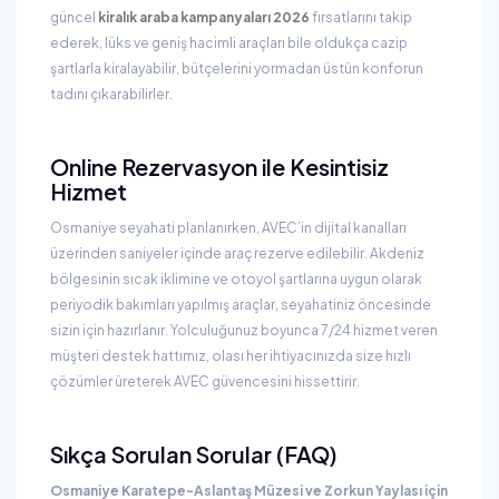
güncel
kiralık araba kampanyaları 2026
fırsatlarını takip
ederek, lüks ve geniş hacimli araçları bile oldukça cazip
şartlarla kiralayabilir, bütçelerini yormadan üstün konforun
tadını çıkarabilirler.
Online Rezervasyon ile Kesintisiz
Hizmet
Osmaniye seyahati planlanırken, AVEC’in dijital kanalları
üzerinden saniyeler içinde araç rezerve edilebilir. Akdeniz
bölgesinin sıcak iklimine ve otoyol şartlarına uygun olarak
periyodik bakımları yapılmış araçlar, seyahatiniz öncesinde
sizin için hazırlanır. Yolculuğunuz boyunca 7/24 hizmet veren
müşteri destek hattımız, olası her ihtiyacınızda size hızlı
çözümler üreterek AVEC güvencesini hissettirir.
Sıkça Sorulan Sorular (FAQ)
Osmaniye Karatepe-Aslantaş Müzesi ve Zorkun Yaylası için