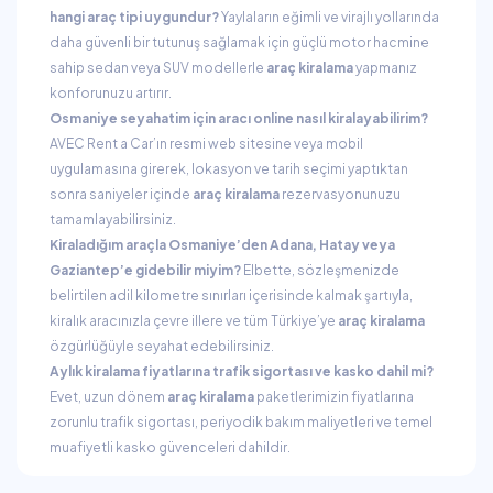
hangi araç tipi uygundur?
Yaylaların eğimli ve virajlı yollarında
daha güvenli bir tutunuş sağlamak için güçlü motor hacmine
sahip sedan veya SUV modellerle
araç kiralama
yapmanız
konforunuzu artırır.
Osmaniye seyahatim için aracı online nasıl kiralayabilirim?
AVEC Rent a Car’ın resmi web sitesine veya mobil
uygulamasına girerek, lokasyon ve tarih seçimi yaptıktan
sonra saniyeler içinde
araç kiralama
rezervasyonunuzu
tamamlayabilirsiniz.
Kiraladığım araçla Osmaniye’den Adana, Hatay veya
Gaziantep’e gidebilir miyim?
Elbette, sözleşmenizde
belirtilen adil kilometre sınırları içerisinde kalmak şartıyla,
kiralık aracınızla çevre illere ve tüm Türkiye’ye
araç kiralama
özgürlüğüyle seyahat edebilirsiniz.
Aylık kiralama fiyatlarına trafik sigortası ve kasko dahil mi?
Evet, uzun dönem
araç kiralama
paketlerimizin fiyatlarına
zorunlu trafik sigortası, periyodik bakım maliyetleri ve temel
muafiyetli kasko güvenceleri dahildir.