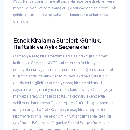
AVEC Rent a Car’ın online altyapısıyla rezerve edilebilen yeni
model, güvenli ve temiz araçlar, iş görüşmelerinize prestijli bir
şekilde gitmenize ve seyahatinizi kusursuz planlamanıza
olanak tanır.
Esnek Kiralama Süreleri: Günlük,
Haftalık ve Aylık Seçenekler
Osmaniye araç kiralama firmaları
arasında dijital hizmet
kalitesiyle öne çıkan AVEC, kullanıcıların farklı seyahat
senaryolarına uygun kiralama süreleri sunar. Şehre kısa süreli
bir iş toplantısı, fabrika denetimi veya akraba ziyareti için
geldiyseniz,
günlük Osmaniye araç kiralama
hizmeti
sayesinde ulaşım ihtiyacınızı hızla karşılarsınız. Osmaniye’yi
merkez alarak Adana lezzet turuna çıkmak, İskenderun
sahillerine inmek veya Gaziantep’te kültürel bir gezi yapmak
isteyenler için
haftalık Osmaniye araç kiralama
paketleri,
kilometre avantajı ve ekonomik fiyatlandırmasıyla ideal bir
çözümdür. Bölgedeki Organize Sanayi Bölgesi’nde uzun
vadeli projeler yürüten, tarımsal faaliyetlerini genişleten