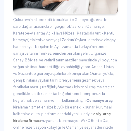
Çukurova’nın bereketli toprakları ile Güneydoğu Anadolu’nun
sarp dağları arasında bir geçiş noktası olan Osmaniye;
Karatepe-Aslantaş Açık Hava Müzesi, Kastabala Antik Kenti,
Karaçay Şelalesi ve yemyeşil Zorkun Yaylası ile tarih ve doğayı
harmanlayan bir şehirdir. Aynı zamanda Türkiye’nin önemli
sanayi ve tarım merkezlerinden biri olan şehir, Organize
Sanayi Bölgesi ve verimli tarım arazileri sayesinde yıl boyunca
yoğun bir ticari hareketliliğe ev sahipliği yapar. Adana, Hatay
ve Gaziantep gibi büyükşehirlere komşu olan Osmaniye’de,
geniş bir alana yayılan tarihi ören yerlerini gezmek veya
fabrikalar arası iş trafiğini yönetmek için toplu taşıma araçları
genellikle kısıtlı kalmaktadır. Şehri kendi temponuzda
keşfetmek ve zamanı verimli kullanmak için
Osmaniye araç
kiralama
hizmetleri size büyük bir esneklik sunar. Kurumsal
kalitesi ve dijital platformlarındaki yenilikleriyle
en iyi araç
kiralama firması
vizyonunu benimseyen AVEC Rent a Car,
online rezervasyon kolaylığı ile Osmaniye seyahatlerinizde