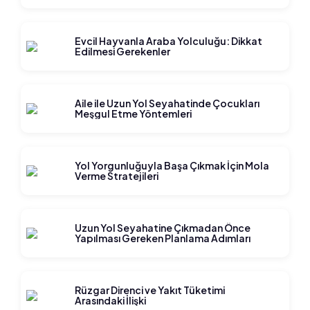
Evcil Hayvanla Araba Yolculuğu: Dikkat
Edilmesi Gerekenler
Aile ile Uzun Yol Seyahatinde Çocukları
Meşgul Etme Yöntemleri
Yol Yorgunluğuyla Başa Çıkmak İçin Mola
Verme Stratejileri
Uzun Yol Seyahatine Çıkmadan Önce
Yapılması Gereken Planlama Adımları
Rüzgar Direnci ve Yakıt Tüketimi
Arasındaki İlişki