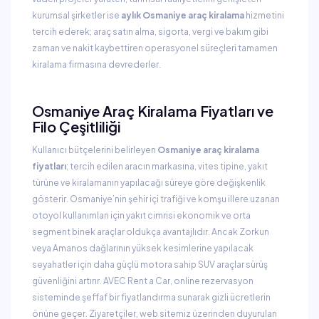
kurumsal şirketler ise
aylık Osmaniye araç kiralama
hizmetini
tercih ederek; araç satın alma, sigorta, vergi ve bakım gibi
zaman ve nakit kaybettiren operasyonel süreçleri tamamen
kiralama firmasına devrederler.
Osmaniye Araç Kiralama Fiyatları ve
Filo Çeşitliliği
Kullanıcı bütçelerini belirleyen
Osmaniye araç kiralama
fiyatları
; tercih edilen aracın markasına, vites tipine, yakıt
türüne ve kiralamanın yapılacağı süreye göre değişkenlik
gösterir. Osmaniye’nin şehir içi trafiği ve komşu illere uzanan
otoyol kullanımları için yakıt cimrisi ekonomik ve orta
segment binek araçlar oldukça avantajlıdır. Ancak Zorkun
veya Amanos dağlarının yüksek kesimlerine yapılacak
seyahatler için daha güçlü motora sahip SUV araçlar sürüş
güvenliğini artırır. AVEC Rent a Car, online rezervasyon
sisteminde şeffaf bir fiyatlandırma sunarak gizli ücretlerin
önüne geçer. Ziyaretçiler, web sitemiz üzerinden duyurulan