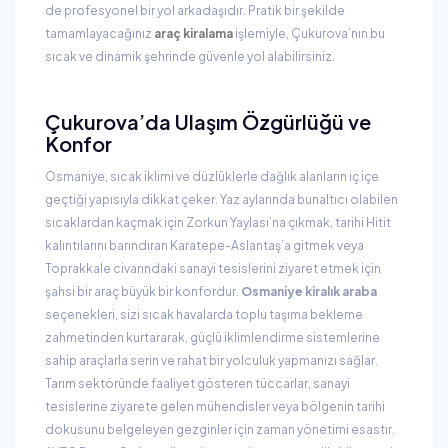
de profesyonel bir yol arkadaşıdır. Pratik bir şekilde
tamamlayacağınız
araç kiralama
işlemiyle, Çukurova’nın bu
sıcak ve dinamik şehrinde güvenle yol alabilirsiniz.
Çukurova’da Ulaşım Özgürlüğü ve
Konfor
Osmaniye, sıcak iklimi ve düzlüklerle dağlık alanların iç içe
geçtiği yapısıyla dikkat çeker. Yaz aylarında bunaltıcı olabilen
sıcaklardan kaçmak için Zorkun Yaylası’na çıkmak, tarihi Hitit
kalıntılarını barındıran Karatepe-Aslantaş’a gitmek veya
Toprakkale civarındaki sanayi tesislerini ziyaret etmek için
şahsi bir araç büyük bir konfordur.
Osmaniye kiralık araba
seçenekleri, sizi sıcak havalarda toplu taşıma bekleme
zahmetinden kurtararak, güçlü iklimlendirme sistemlerine
sahip araçlarla serin ve rahat bir yolculuk yapmanızı sağlar.
Tarım sektöründe faaliyet gösteren tüccarlar, sanayi
tesislerine ziyarete gelen mühendisler veya bölgenin tarihi
dokusunu belgeleyen gezginler için zaman yönetimi esastır.