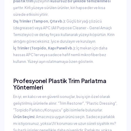
plastik trim
yüzeyinin
kusursuz bir şekilde temizlenmesi
şarttır. Kirli yüzeye sürülen ürünler, kiri hapseder ve kısa
sürede etkisini yitirir.
Dış Trimler (Tampon, Çıta vb.):
Güçlü bir yağ çözücü
(degreaser) veya APC (All Purpose Cleaner - Genel Amaçlı
Temizleyici) ve detay fırçası kullanarak yüzeyi köpürtün. Kirin
aktığını göreceksiniz. İyice durulayın ve kurulayın.
İç Trimler (Torpido, Kapı Paneli vb.):
İç mekan için daha
hassas APC'ler veya sadece hafif nemli mikrofiber bez
kullanın. Yüzeyi aşırı ıslatmamaya özen gösterin.
Profesyonel Plastik Trim Parlatma
Yöntemleri
En iyi, en kalıcı ve en güvenli sonuçlar, bu iş için özel olarak
geliştirilmiş ürünlerle alınır. "Trim Restorer", "Plastic Dressing",
"Torpido Parlatıcı/Koruyucu" gibi isimlerle bulunurlar.
Ürün Seçimi:
Amacınıza uygun ürünü seçin. Sadece parlaklık
mı istiyorsunuz, yoksa UV koruması ve uzun süreli siyahlık mı?
Su bazlı ürünler genellikle daha güvenlidir. Parlak mı, yoksa