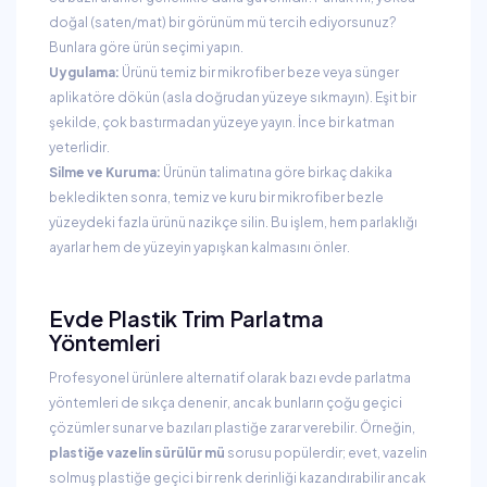
doğal (saten/mat) bir görünüm mü tercih ediyorsunuz?
Bunlara göre ürün seçimi yapın.
Uygulama:
Ürünü temiz bir mikrofiber beze veya sünger
aplikatöre dökün (asla doğrudan yüzeye sıkmayın). Eşit bir
şekilde, çok bastırmadan yüzeye yayın. İnce bir katman
yeterlidir.
Silme ve Kuruma:
Ürünün talimatına göre birkaç dakika
bekledikten sonra, temiz ve kuru bir mikrofiber bezle
yüzeydeki fazla ürünü nazikçe silin. Bu işlem, hem parlaklığı
ayarlar hem de yüzeyin yapışkan kalmasını önler.
Evde Plastik Trim Parlatma
Yöntemleri
Profesyonel ürünlere alternatif olarak bazı evde parlatma
yöntemleri de sıkça denenir, ancak bunların çoğu geçici
çözümler sunar ve bazıları plastiğe zarar verebilir. Örneğin,
plastiğe vazelin sürülür mü
sorusu popülerdir; evet, vazelin
solmuş plastiğe geçici bir renk derinliği kazandırabilir ancak