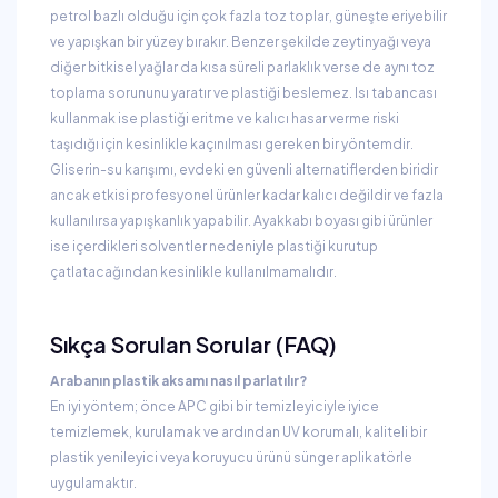
petrol bazlı olduğu için çok fazla toz toplar, güneşte eriyebilir
ve yapışkan bir yüzey bırakır. Benzer şekilde zeytinyağı veya
diğer bitkisel yağlar da kısa süreli parlaklık verse de aynı toz
toplama sorununu yaratır ve plastiği beslemez. Isı tabancası
kullanmak ise plastiği eritme ve kalıcı hasar verme riski
taşıdığı için kesinlikle kaçınılması gereken bir yöntemdir.
Gliserin-su karışımı, evdeki en güvenli alternatiflerden biridir
ancak etkisi profesyonel ürünler kadar kalıcı değildir ve fazla
kullanılırsa yapışkanlık yapabilir. Ayakkabı boyası gibi ürünler
ise içerdikleri solventler nedeniyle plastiği kurutup
çatlatacağından kesinlikle kullanılmamalıdır.
Sıkça Sorulan Sorular (FAQ)
Arabanın plastik aksamı nasıl parlatılır?
En iyi yöntem; önce APC gibi bir temizleyiciyle iyice
temizlemek, kurulamak ve ardından UV korumalı, kaliteli bir
plastik yenileyici veya koruyucu ürünü sünger aplikatörle
uygulamaktır.