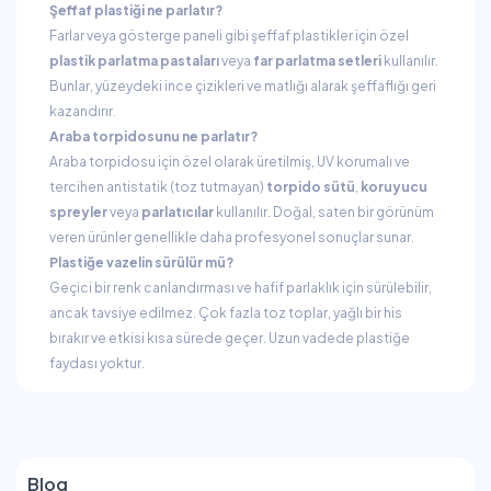
Şeffaf plastiği ne parlatır?
Farlar veya gösterge paneli gibi şeffaf plastikler için özel
plastik parlatma pastaları
veya
far parlatma setleri
kullanılır.
Bunlar, yüzeydeki ince çizikleri ve matlığı alarak şeffaflığı geri
kazandırır.
Araba torpidosunu ne parlatır?
Araba torpidosu için özel olarak üretilmiş, UV korumalı ve
tercihen antistatik (toz tutmayan)
torpido sütü
,
koruyucu
spreyler
veya
parlatıcılar
kullanılır. Doğal, saten bir görünüm
veren ürünler genellikle daha profesyonel sonuçlar sunar.
Plastiğe vazelin sürülür mü?
Geçici bir renk canlandırması ve hafif parlaklık için sürülebilir,
ancak tavsiye edilmez. Çok fazla toz toplar, yağlı bir his
bırakır ve etkisi kısa sürede geçer. Uzun vadede plastiğe
faydası yoktur.
Blog