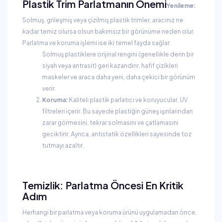
Plastik Trim Parlatmanın Önemi
Yenileme:
Solmuş, grileşmiş veya çizilmiş plastik trimler, aracınız ne
kadar temiz olursa olsun bakımsız bir görünüme neden olur.
Parlatma ve koruma işlemi ise iki temel fayda sağlar:
Solmuş plastiklere orijinal rengini (genellikle derin bir
siyah veya antrasit) geri kazandırır, hafif çizikleri
maskeler ve araca daha yeni, daha çekici bir görünüm
verir.
Koruma:
Kaliteli plastik parlatıcı ve koruyucular, UV
filtreleri içerir. Bu sayede plastiğin güneş ışınlarından
zarar görmesini, tekrar solmasını ve çatlamasını
geciktirir. Ayrıca, antistatik özellikleri sayesinde toz
tutmayı azaltır.
Temizlik: Parlatma Öncesi En Kritik
Adım
Herhangi bir parlatma veya koruma ürünü uygulamadan önce,