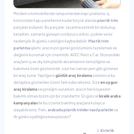
Modern otomobillerde tamponlardan kapı çıtalarına, iç
konsoldan kapı panellerine kadar birçok alanda
plastik trim
parçaları kullanılır. Bu parçalar, tasarıma estetik bir dokunuş
katarken, zamanla güneşin soldurucu etkisi, çizikler ve kir
nedeniyle ilk günkü canlılığını kaybedebilir.
Plastik trim
parlatma
işlemi, aracınızın genel görünümünü tazelemek ve
değerini korumak için önemlidir. AVEC Rent a Car, filosundaki
araçların iç ve dış tüm plastik aksamlarının temizliğine ve
bakımına özen göstererek, size her zaman yeni gibi görünen
bir araç sunar. Yaptığınız
günlük araç kiralama
süresince bu
detaylara gösterilen özeni fark edeceksiniz. Size
en uygun
araç kiralama
seçeneğini sunarken, aracın her köşesinin
bakımlı olması bizim için bir standarttır. En güncel
kiralık araba
kampanyaları
ile bu özenle bakılmış araçlara kolayca
ulaşabilirsiniz. Peki,
arabada plastik trimler nasıl parlatılır
ve
ilk günkü siyahlığına kavuşturulur?
Estetik