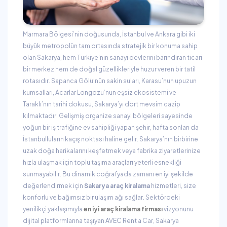
Marmara Bölgesi’nin doğusunda, İstanbul ve Ankara gibi iki
büyük metropolün tam ortasında stratejik bir konuma sahip
olan Sakarya, hem Türkiye’nin sanayi devlerini barındıran ticari
bir merkez hem de doğal güzellikleriyle huzur veren bir tatil
rotasıdır. Sapanca Gölü’nün sakin suları, Karasu’nun upuzun
kumsalları, Acarlar Longozu’nun eşsiz ekosistemi ve
Taraklı’nın tarihi dokusu, Sakarya’yı dört mevsim cazip
kılmaktadır. Gelişmiş organize sanayi bölgeleri sayesinde
yoğun bir iş trafiğine ev sahipliği yapan şehir, hafta sonları da
İstanbulluların kaçış noktası haline gelir. Sakarya’nın birbirine
uzak doğa harikalarını keşfetmek veya fabrika ziyaretlerinize
hızla ulaşmak için toplu taşıma araçları yeterli esnekliği
sunmayabilir. Bu dinamik coğrafyada zamanı en iyi şekilde
değerlendirmek için
Sakarya araç kiralama
hizmetleri, size
konforlu ve bağımsız bir ulaşım ağı sağlar. Sektördeki
yenilikçi yaklaşımıyla
en iyi araç kiralama firması
vizyonunu
dijital platformlarına taşıyan AVEC Rent a Car, Sakarya