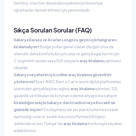
hattımız, olası her durumda seyahatinizin kesintiye
uğramadan devam etmesi için yanınızdadır.
Sıkça Sorulan Sorular (FAQ)
Sakarya Karasu ve Acarlar Longozu gezisi için hangi aracı
kiralamalıyım?
Bölge yolları genel olarak düzgün olsa da,
ailenizle daha konforlu bir yolculuk ve geniş bagaj hacmi için
C segmenti sedan veya SUV araçlarla
araç kiralama
yapmanız
idealdir.
Sakarya seyahatim için online araç kiralama güvenli bir
yöntem mi?
Evet, AVEC Rent a Car’ın resmi dijital platformları
üzerinden gerçekleştireceğiniz
araç kiralama
işlemleri, SSL
güvenlik sertifikaları ile korunan ödeme altyapısına sahiptir.
Kiraladığım araçla Sakarya’dan İstanbul veya Kocaeli’ne
gidebilir miyim?
Sözleşmenizde yer alan kilometre kotaları
aşılmadığı sürece, kiralık aracınızla Marmara Bölgesi
dahilinde ve tüm Türkiye’de
araç kiralama
konforuyla seyahat
edebilirsiniz.