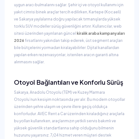
uygun aracı bulmalarını sağlar. Şehir içi ve otoyol kullanımı için
yakıt cimrisi binek araçlar tercih edilirken, Kartepe (Kocaeli)
ve Sakarya yaylalarına doğru yapılacak tırmanışlarda yüksek
torklu SUV modeller sürüş güvenliğini artırır. Kullanıcılar, web
sitesi üzerinden yayınlanan güncel
kiralık araba kampanyaları
2026
fırsatlarını yakından takip ederek, üst segment araçları
bile bütçelerini yormadan kiralayabilirler. Dijital kanallardan
yapılan erken rezervasyonlar, istenilen aracın garanti altına
alınmasını sağlar.
Otoyol Bağlantıları ve Konforlu Sürüş
Sakarya, Anadolu Otoyolu (TEM) ve Kuzey Marmara
Otoyolu’nun kesişim noktasında yer alır. Bu modern otoyollar
üzerinden şehre ulaşım ve çevre illere geçiş oldukça
konforludur. AVEC Rent a Car üzerinden kiraladığınız araçlarla
bu yolları kullanırken, araçlarımızın yetkili servis bakımlı ve
yüksek güvenlik standartlarına sahip olduğunu bilmenin
huzurunu yaşarsınız. 7/24 hizmet veren müşteri destek