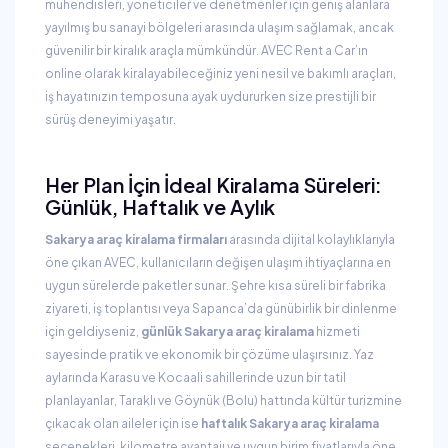
mühendisleri, yöneticiler ve denetmenler için geniş alanlara
yayılmış bu sanayi bölgeleri arasında ulaşım sağlamak, ancak
güvenilir bir kiralık araçla mümkündür. AVEC Rent a Car’ın
online olarak kiralayabileceğiniz yeni nesil ve bakımlı araçları,
iş hayatınızın temposuna ayak uydururken size prestijli bir
sürüş deneyimi yaşatır.
Her Plan İçin İdeal Kiralama Süreleri:
Günlük, Haftalık ve Aylık
Sakarya araç kiralama firmaları
arasında dijital kolaylıklarıyla
öne çıkan AVEC, kullanıcıların değişen ulaşım ihtiyaçlarına en
uygun sürelerde paketler sunar. Şehre kısa süreli bir fabrika
ziyareti, iş toplantısı veya Sapanca’da günübirlik bir dinlenme
için geldiyseniz,
günlük Sakarya araç kiralama
hizmeti
sayesinde pratik ve ekonomik bir çözüme ulaşırsınız. Yaz
aylarında Karasu ve Kocaali sahillerinde uzun bir tatil
planlayanlar, Taraklı ve Göynük (Bolu) hattında kültür turizmine
çıkacak olan aileler için ise
haftalık Sakarya araç kiralama
seçenekleri, kilometre avantajı ve uygun birim fiyatlarıyla öne