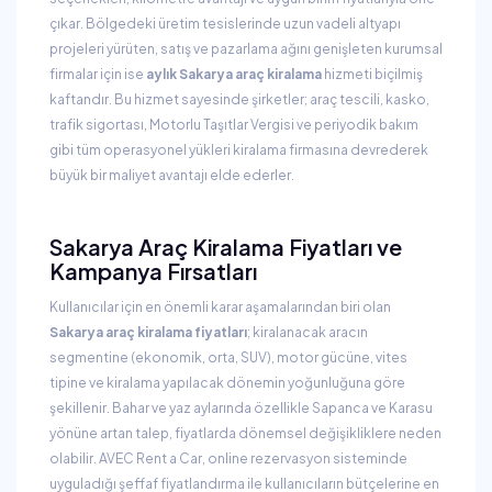
çıkar. Bölgedeki üretim tesislerinde uzun vadeli altyapı
projeleri yürüten, satış ve pazarlama ağını genişleten kurumsal
firmalar için ise
aylık Sakarya araç kiralama
hizmeti biçilmiş
kaftandır. Bu hizmet sayesinde şirketler; araç tescili, kasko,
trafik sigortası, Motorlu Taşıtlar Vergisi ve periyodik bakım
gibi tüm operasyonel yükleri kiralama firmasına devrederek
büyük bir maliyet avantajı elde ederler.
Sakarya Araç Kiralama Fiyatları ve
Kampanya Fırsatları
Kullanıcılar için en önemli karar aşamalarından biri olan
Sakarya araç kiralama fiyatları
; kiralanacak aracın
segmentine (ekonomik, orta, SUV), motor gücüne, vites
tipine ve kiralama yapılacak dönemin yoğunluğuna göre
şekillenir. Bahar ve yaz aylarında özellikle Sapanca ve Karasu
yönüne artan talep, fiyatlarda dönemsel değişikliklere neden
olabilir. AVEC Rent a Car, online rezervasyon sisteminde
uyguladığı şeffaf fiyatlandırma ile kullanıcıların bütçelerine en