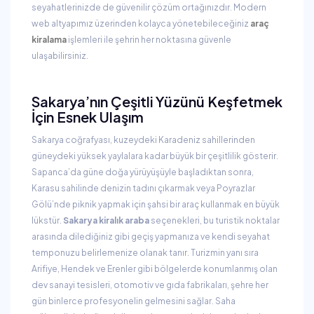
seyahatlerinizde de güvenilir çözüm ortağınızdır. Modern
web altyapımız üzerinden kolayca yönetebileceğiniz
araç
kiralama
işlemleri ile şehrin her noktasına güvenle
ulaşabilirsiniz.
Sakarya’nın Çeşitli Yüzünü Keşfetmek
İçin Esnek Ulaşım
Sakarya coğrafyası, kuzeydeki Karadeniz sahillerinden
güneydeki yüksek yaylalara kadar büyük bir çeşitlilik gösterir.
Sapanca’da güne doğa yürüyüşüyle başladıktan sonra,
Karasu sahilinde denizin tadını çıkarmak veya Poyrazlar
Gölü’nde piknik yapmak için şahsi bir araç kullanmak en büyük
lükstür.
Sakarya kiralık araba
seçenekleri, bu turistik noktalar
arasında dilediğiniz gibi geçiş yapmanıza ve kendi seyahat
temponuzu belirlemenize olanak tanır. Turizmin yanı sıra
Arifiye, Hendek ve Erenler gibi bölgelerde konumlanmış olan
dev sanayi tesisleri, otomotiv ve gıda fabrikaları, şehre her
gün binlerce profesyonelin gelmesini sağlar. Saha