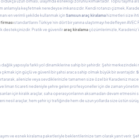
n oldukça uzun olması, ulaşımda esnekliği zorunlu kılmaktadır. Toplu taşıma ara
 tam anlamıyla keşfetmek neredeyse imkansızdır. Kendi rotanızı çizmek, Karade
anı en verimli şekilde kullanmak için
Samsun araç kiralama
hizmetleri size iht
 firması
standartlarını Türkiye’nin dört bir yanına ulaştırmayı hedefleyen AVEC 
 destekçinizdir. Pratik ve güvenilir
araç kiralama
çözümlerimizle, Karadeniz’
ğlık yapısıyla farklı yol dinamiklerine sahip bir şehirdir. Şehir merkezindeki
kmak için güçlü ve güvenli bir şahsi araca sahip olmak büyük bir avantajdır.
S
 kurtararak, ailenizle veya sevdiklerinizle tamamen size özel bir Karadeniz mace
e liman ticareti nedeniyle şehre gelen profesyoneller için de zaman yönetimi ç
sanları için kiralık araçlar, saha operasyonlarının aksamadan devam etmesini 
eni nesil araçlar, hem şehir içi trafiğinde hem de uzun yollarda size üstün sürü
şımı ve esnek kiralama paketleriyle beklentilerinize tam olarak yanıt verir. 