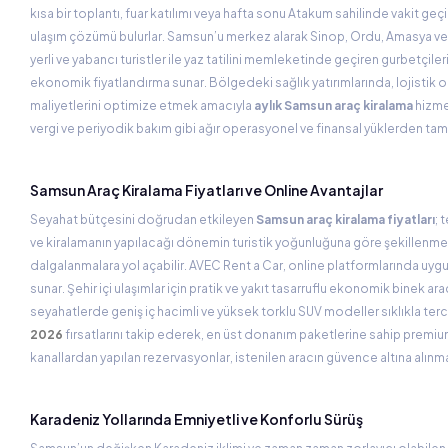
kısa bir toplantı, fuar katılımı veya hafta sonu Atakum sahilinde vakit geç
ulaşım çözümü bulurlar. Samsun’u merkez alarak Sinop, Ordu, Amasya ve 
yerli ve yabancı turistler ile yaz tatilini memleketinde geçiren gurbetçiler
ekonomik fiyatlandırma sunar. Bölgedeki sağlık yatırımlarında, lojistik 
maliyetlerini optimize etmek amacıyla
aylık Samsun araç kiralama
hizmet
vergi ve periyodik bakım gibi ağır operasyonel ve finansal yüklerden tam
Samsun Araç Kiralama Fiyatları ve Online Avantajlar
Seyahat bütçesini doğrudan etkileyen
Samsun araç kiralama fiyatları
; 
ve kiralamanın yapılacağı dönemin turistik yoğunluğuna göre şekillenmekte
dalgalanmalara yol açabilir. AVEC Rent a Car, online platformlarında uygu
sunar. Şehir içi ulaşımlar için pratik ve yakıt tasarruflu ekonomik binek ar
seyahatlerde geniş iç hacimli ve yüksek torklu SUV modeller sıklıkla terci
2026
fırsatlarını takip ederek, en üst donanım paketlerine sahip premium 
kanallardan yapılan rezervasyonlar, istenilen aracın güvence altına alınma
Karadeniz Yollarında Emniyetli ve Konforlu Sürüş