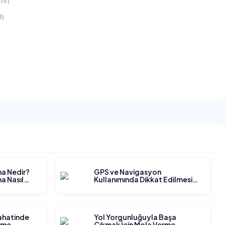
JV)
B)
ma Nedir?
GPS ve Navigasyon
a Nasıl
Kullanımında Dikkat Edilmesi
Gerekenler
yahatinde
Yol Yorgunluğuyla Başa
tme
Çıkmak İçin Mola Verme