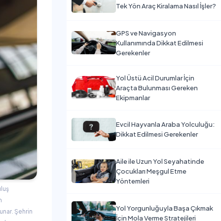
Tek Yön Araç Kiralama Nasıl İşler?
GPS ve Navigasyon
Kullanımında Dikkat Edilmesi
Gerekenler
Yol Üstü Acil Durumlar İçin
Araçta Bulunması Gereken
Ekipmanlar
Evcil Hayvanla Araba Yolculuğu:
Dikkat Edilmesi Gerekenler
Aile ile Uzun Yol Seyahatinde
Çocukları Meşgul Etme
Yöntemleri
uluş
n
Yol Yorgunluğuyla Başa Çıkmak
unar. Şehrin
İçin Mola Verme Stratejileri