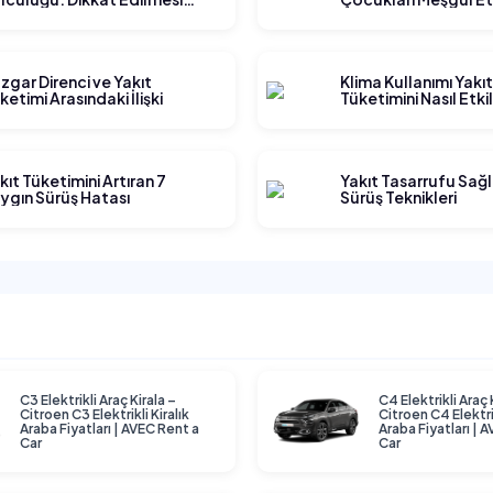
rekenler
Yöntemleri
zgar Direnci ve Yakıt
Klima Kullanımı Yakı
ketimi Arasındaki İlişki
Tüketimini Nasıl Etki
kıt Tüketimini Artıran 7
Yakıt Tasarrufu Sağ
ygın Sürüş Hatası
Sürüş Teknikleri
C3 Elektrikli Araç Kirala –
C4 Elektrikli Araç 
Citroen C3 Elektrikli Kiralık
Citroen C4 Elektrik
Araba Fiyatları | AVEC Rent a
Araba Fiyatları | 
Car
Car