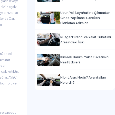
çlarının veya
niz’in eşsiz
Uzun Yol Seyahatine Çıkmadan
iyacınız olan
Önce Yapılması Gereken
Rent a Car,
Planlama Adımları
in
Rüzgar Direnci ve Yakıt Tüketimi
Arasındaki İlişki
 müzeleri
Klima Kullanımı Yakıt Tüketimini
amsun
Nasıl Etkiler?
rası
ok kritiktir.
Hibrit Araç Nedir? Avantajları
sağlar. AVEC
Nelerdir?
ş konforu ve
Şehre sadece