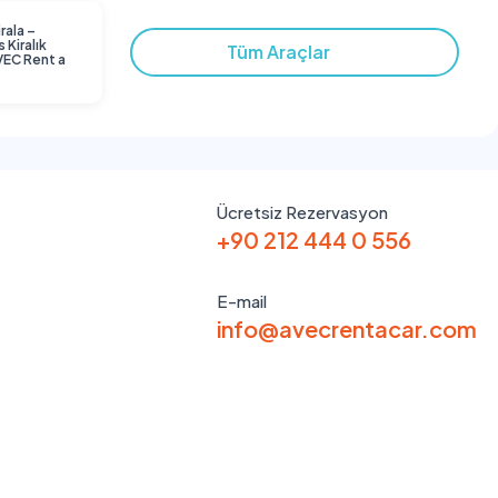
rala –
 Kiralık
Tüm Araçlar
AVEC Rent a
Ücretsiz Rezervasyon
+90 212 444 0 556
E-mail
info@avecrentacar.com