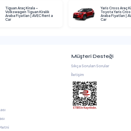
Tiguan Araç Kirala –
Yaris Cross Araç Ki
Volkswagen Tiguan Kiralık
Toyota Yaris Cross
Araba Fiyatları | AVEC Rent a
Araba Fiyatları | 
Car
Car
Müşteri Desteği
Sıkça Sorulan Sorular
İletişim
kası
ası
Metni