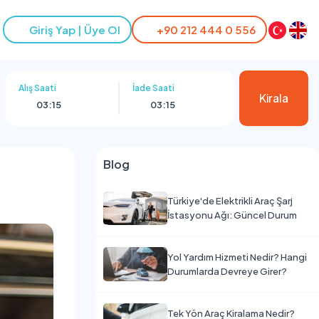
Giriş Yap | Üye Ol
+90 212 444 0 556
Alış Saati
İade Saati
Kirala
03:15
03:15
Blog
Türkiye'de Elektrikli Araç Şarj
İstasyonu Ağı: Güncel Durum
Yol Yardım Hizmeti Nedir? Hangi
Durumlarda Devreye Girer?
Tek Yön Araç Kiralama Nedir?