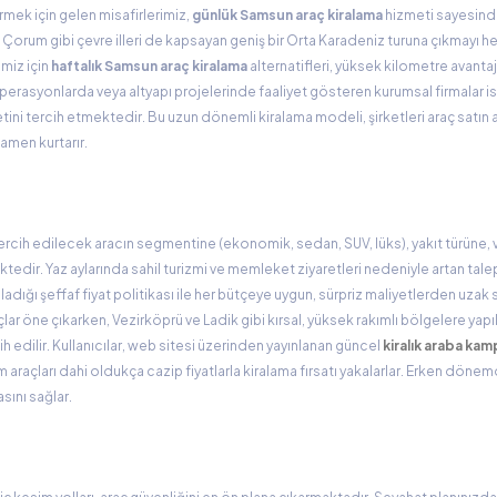
irmek için gelen misafirlerimiz,
günlük Samsun araç kiralama
hizmeti sayesinde 
Çorum gibi çevre illeri de kapsayan geniş bir Orta Karadeniz turuna çıkmayı 
imiz için
haftalık Samsun araç kiralama
alternatifleri, yüksek kilometre avantaj
operasyonlarda veya altyapı projelerinde faaliyet gösteren kurumsal firmalar is
ini tercih etmektedir. Bu uzun dönemli kiralama modeli, şirketleri araç satın 
amen kurtarır.
tercih edilecek aracın segmentine (ekonomik, sedan, SUV, lüks), yakıt türüne, v
dir. Yaz aylarında sahil turizmi ve memleket ziyaretleri nedeniyle artan talep
ladığı şeffaf fiyat politikası ile her bütçeye uygun, sürpriz maliyetlerden uzak
açlar öne çıkarken, Vezirköprü ve Ladik gibi kırsal, yüksek rakımlı bölgelere yap
h edilir. Kullanıcılar, web sitesi üzerinden yayınlanan güncel
kiralık araba kam
araçları dahi oldukça cazip fiyatlarla kiralama fırsatı yakalarlar. Erken dönemd
sını sağlar.