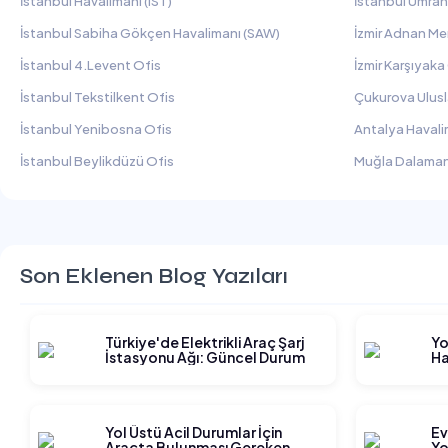
İstanbul Havalimanı (IST)
İstanbul Ümran
İstanbul Sabiha Gökçen Havalimanı (SAW)
İzmir Adnan Me
İstanbul 4.Levent Ofis
İzmir Karşıyaka
İstanbul Tekstilkent Ofis
Çukurova Ulusl
İstanbul Yenibosna Ofis
Antalya Havali
İstanbul Beylikdüzü Ofis
Muğla Dalaman
Son Eklenen Blog Yazıları
Türkiye'de Elektrikli Araç Şarj
Yo
İstasyonu Ağı: Güncel Durum
Ha
Gi
Yol Üstü Acil Durumlar İçin
Ev
Araçta Bulunması Gereken
Yo