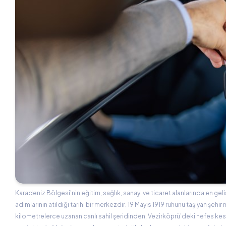
Karadeniz Bölgesi’nin eğitim, sağlık, sanayi ve ticaret alanlarında en ge
adımlarının atıldığı tarihi bir merkezdir. 19 Mayıs 1919 ruhunu taşıyan şe
kilometrelerce uzanan canlı sahil şeridinden, Vezirköprü’deki nefes kesic