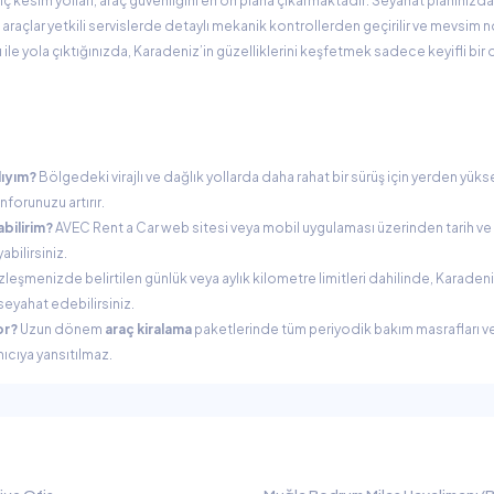
 kesim yolları, araç güvenliğini en ön plana çıkarmaktadır. Seyahat planınızda
açlar yetkili servislerde detaylı mekanik kontrollerden geçirilir ve mevsim n
ğı ile yola çıktığınızda, Karadeniz’in güzelliklerini keşfetmek sadece keyifli bi
lıyım?
Bölgedeki virajlı ve dağlık yollarda daha rahat bir sürüş için yerden yüks
forunuzu artırır.
bilirim?
AVEC Rent a Car web sitesi veya mobil uygulaması üzerinden tarih v
bilirsiniz.
leşmenizde belirtilen günlük veya aylık kilometre limitleri dahilinde, Karaden
eyahat edebilirsiniz.
or?
Uzun dönem
araç kiralama
paketlerinde tüm periyodik bakım masrafları v
ıcıya yansıtılmaz.