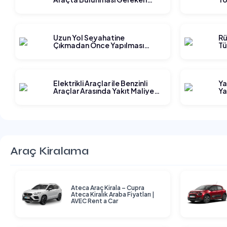
Ekipmanlar
Ge
Uzun Yol Seyahatine
Rü
Çıkmadan Önce Yapılması
Tü
Gereken Planlama Adımları
Elektrikli Araçlar ile Benzinli
Ya
Araçlar Arasında Yakıt Maliyeti
Ya
Karşılaştırması
Araç Kiralama
Ateca Araç Kirala – Cupra
Ateca Kiralık Araba Fiyatları |
AVEC Rent a Car