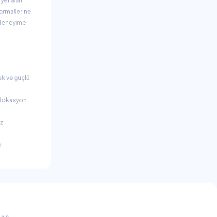
 yer alan
ormallerine
r deneyime
ek ve güçlü
e lokasyon
iz
e