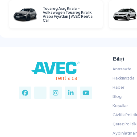
Touareg Araç Kirala –
Volkswagen Touareg Kiralık
Araba Fiyatları | AVEC Rent a
Car
Bilgi
Anasayfa
Hakkımızda
Haber
Blog
Koşullar
Gizlilik Politi
Çerez Politik
Aydınlatma 