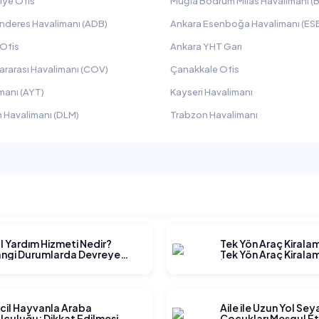
iye Ofis
Muğla Bodrum Milas Havalimanı (B
nderes Havalimanı (ADB)
Ankara Esenboğa Havalimanı (ES
 Ofis
Ankara YHT Garı
ararası Havalimanı (COV)
Çanakkale Ofis
manı (AYT)
Kayseri Havalimanı
 Havalimanı (DLM)
Trabzon Havalimanı
l Yardım Hizmeti Nedir?
Tek Yön Araç Kirala
ngi Durumlarda Devreye
Tek Yön Araç Kiralam
rer?
İşler?
cil Hayvanla Araba
Aile ile Uzun Yol Se
lculuğu: Dikkat Edilmesi
Çocukları Meşgul E