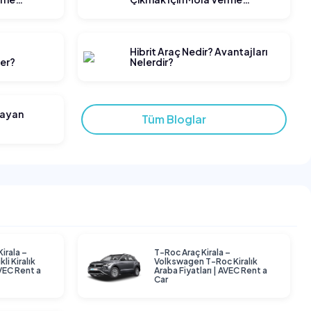
Stratejileri
t
Hibrit Araç Nedir? Avantajları
ler?
Nelerdir?
layan
Tüm Bloglar
Kirala –
T-Roc Araç Kirala –
li Kiralık
Volkswagen T-Roc Kiralık
AVEC Rent a
Araba Fiyatları | AVEC Rent a
Car