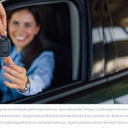
lişmiş ve en büyük şehri olan Samsun, aynı zamanda Türkiye Cumhuriyeti’nin kur
hir merkezinden, doğa harikası Bafra Kızılırmak Deltası Kuş Cenneti’ne; Atakum’u
i Şahinkaya Kanyonu’na kadar Samsun, ziyaretçilerine sınırsız bir keşif alanı s