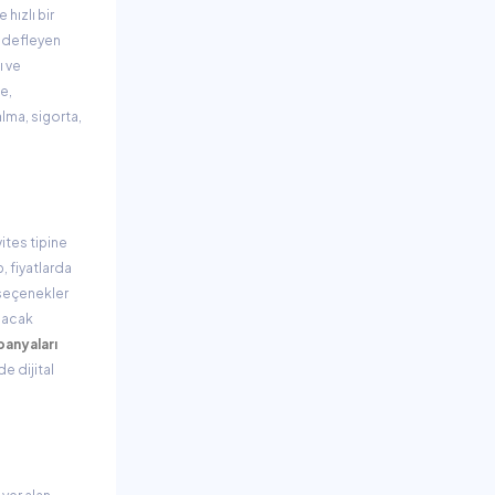
hızlı bir
hedefleyen
ı ve
e,
alma, sigorta,
ites tipine
, fiyatlarda
 seçenekler
ılacak
panyaları
e dijital