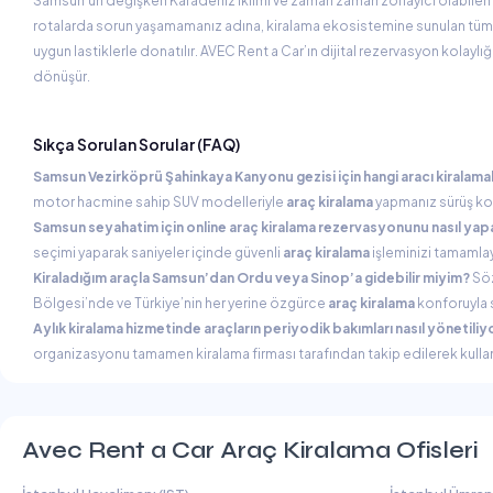
Samsun’un değişken Karadeniz iklimi ve zaman zaman zorlayıcı olabilen iç
rotalarda sorun yaşamamanız adına, kiralama ekosistemine sunulan tüm ar
uygun lastiklerle donatılır. AVEC Rent a Car’ın dijital rezervasyon kolaylı
dönüşür.
Sıkça Sorulan Sorular (FAQ)
Samsun Vezirköprü Şahinkaya Kanyonu gezisi için hangi aracı kiralama
motor hacmine sahip SUV modelleriyle
araç kiralama
yapmanız sürüş kon
Samsun seyahatim için online araç kiralama rezervasyonunu nasıl yapa
seçimi yaparak saniyeler içinde güvenli
araç kiralama
işleminizi tamamlaya
Kiraladığım araçla Samsun’dan Ordu veya Sinop’a gidebilir miyim?
Söz
Bölgesi’nde ve Türkiye’nin her yerine özgürce
araç kiralama
konforuyla s
Aylık kiralama hizmetinde araçların periyodik bakımları nasıl yönetiliy
organizasyonu tamamen kiralama firması tarafından takip edilerek kullan
Avec Rent a Car Araç Kiralama Ofisleri