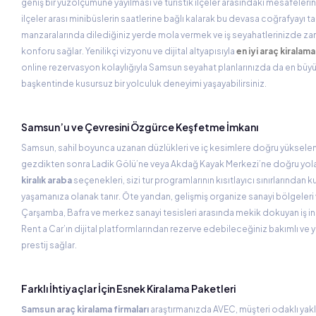
geniş bir yüzölçümüne yayılması ve turistik ilçeler arasındaki mesafeleri
ilçeler arası minibüslerin saatlerine bağlı kalarak bu devasa coğrafyayı
manzaralarında dilediğiniz yerde mola vermek ve iş seyahatlerinizde zam
konforu sağlar. Yenilikçi vizyonu ve dijital altyapısıyla
en iyi araç kiralama
online rezervasyon kolaylığıyla Samsun seyahat planlarınızda da en büyük
başkentinde kusursuz bir yolculuk deneyimi yaşayabilirsiniz.
Samsun’u ve Çevresini Özgürce Keşfetme İmkanı
Samsun, sahil boyunca uzanan düzlükleri ve iç kesimlere doğru yükselen da
gezdikten sonra Ladik Gölü’ne veya Akdağ Kayak Merkezi’ne doğru yola çı
kiralık araba
seçenekleri, sizi tur programlarının kısıtlayıcı sınırlarından
yaşamanıza olanak tanır. Öte yandan, gelişmiş organize sanayi bölgeleri v
Çarşamba, Bafra ve merkez sanayi tesisleri arasında mekik dokuyan iş in
Rent a Car’ın dijital platformlarından rezerve edebileceğiniz bakımlı ve y
prestij sağlar.
Farklı İhtiyaçlar İçin Esnek Kiralama Paketleri
Samsun araç kiralama firmaları
araştırmanızda AVEC, müşteri odaklı yakla