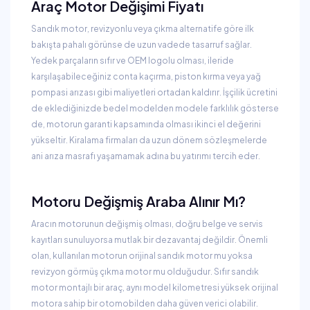
Araç Motor Değişimi Fiyatı
Sandık motor, revizyonlu veya çıkma alternatife göre ilk
bakışta pahalı görünse de uzun vadede tasarruf sağlar.
Yedek parçaların sıfır ve OEM logolu olması, ileride
karşılaşabileceğiniz conta kaçırma, piston kırma veya yağ
pompasi arızası gibi maliyetleri ortadan kaldırır. İşçilik ücretini
de eklediğinizde bedel modelden modele farklılık gösterse
de, motorun garanti kapsamında olması ikinci el değerini
yükseltir. Kiralama firmaları da uzun dönem sözleşmelerde
ani arıza masrafı yaşamamak adına bu yatırımı tercih eder.
Motoru Değişmiş Araba Alınır Mı?
Aracın motorunun değişmiş olması, doğru belge ve servis
kayıtları sunuluyorsa mutlak bir dezavantaj değildir. Önemli
olan, kullanılan motorun orijinal sandık motor mu yoksa
revizyon görmüş çıkma motor mu olduğudur. Sıfır sandık
motor montajlı bir araç, aynı model kilometresi yüksek orijinal
motora sahip bir otomobilden daha güven verici olabilir.