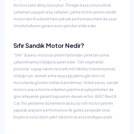
motoru satın almış olursunuz. Örneğin kaza sonucu blok
çatlaması yaşayan araç sahipleri, çıkma motor yerine sandık
motor tercih ederek hem yüksek performansı hem de uzun
ömürlü kullanım güvencesini yeniden elde eder.
Sıfır Sandık Motor Nedir?
“Sıfır” ibaresi, motorun üretim hattından çıktıktan sonra
çalıştırılmamış olduğuna işaret eder. Tüm segmanlar,
pistonlar, supap takımı ve krank mili fabrika toleranslarında
olduğu için, duman atma veya yağ yakma gibi ikinci el
motorlarda görülen riskleri barındırmaz. Yetkili servis, sandık
motoru araca monte ederken yazılımsal eşleştirmeleri de
güncelleyerek garanti kapsamını devam ettirir. AVEC Rent A
Car, filo yenileme dönemlerinde bu tür sıfır motor yatırımı
yaparak araçların performansını ilk günkü seviyede tutar;
böylece sürücülerin yakıt tüketimi ve arıza endişesi azalır.