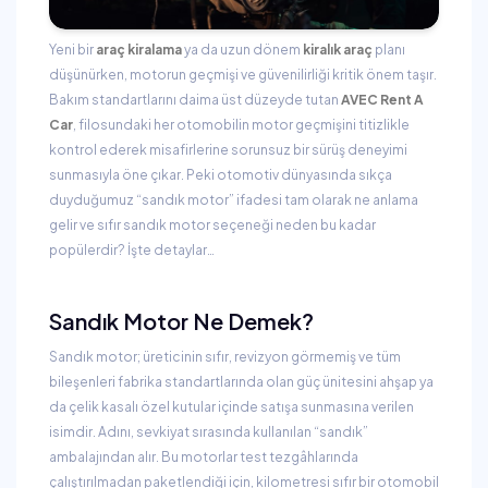
Yeni bir
araç kiralama
ya da uzun dönem
kiralık araç
planı
düşünürken, motorun geçmişi ve güvenilirliği kritik önem taşır.
Bakım standartlarını daima üst düzeyde tutan
AVEC Rent A
Car
, filosundaki her otomobilin motor geçmişini titizlikle
kontrol ederek misafirlerine sorunsuz bir sürüş deneyimi
sunmasıyla öne çıkar. Peki otomotiv dünyasında sıkça
duyduğumuz “sandık motor” ifadesi tam olarak ne anlama
gelir ve sıfır sandık motor seçeneği neden bu kadar
popülerdir? İşte detaylar…
Sandık Motor Ne Demek?
Sandık motor; üreticinin sıfır, revizyon görmemiş ve tüm
bileşenleri fabrika standartlarında olan güç ünitesini ahşap ya
da çelik kasalı özel kutular içinde satışa sunmasına verilen
isimdir. Adını, sevkiyat sırasında kullanılan “sandık”
ambalajından alır. Bu motorlar test tezgâhlarında
çalıştırılmadan paketlendiği için, kilometresi sıfır bir otomobil