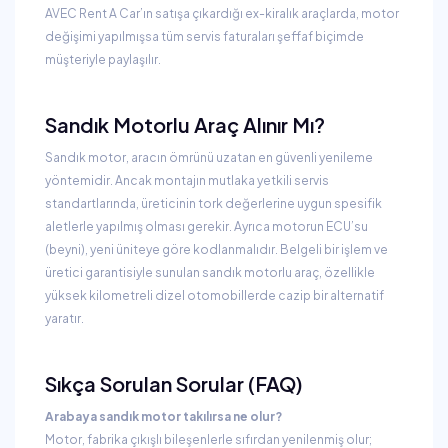
AVEC Rent A Car’ın satışa çıkardığı ex-kiralık araçlarda, motor
değişimi yapılmışsa tüm servis faturaları şeffaf biçimde
müşteriyle paylaşılır.
Sandık Motorlu Araç Alınır Mı?
Sandık motor, aracın ömrünü uzatan en güvenli yenileme
yöntemidir. Ancak montajın mutlaka yetkili servis
standartlarında, üreticinin tork değerlerine uygun spesifik
aletlerle yapılmış olması gerekir. Ayrıca motorun ECU’su
(beyni), yeni üniteye göre kodlanmalıdır. Belgeli bir işlem ve
üretici garantisiyle sunulan sandık motorlu araç, özellikle
yüksek kilometreli dizel otomobillerde cazip bir alternatif
yaratır.
Sıkça Sorulan Sorular (FAQ)
Arabaya sandık motor takılırsa ne olur?
Motor, fabrika çıkışlı bileşenlerle sıfırdan yenilenmiş olur;