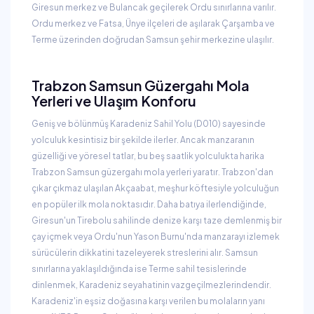
Giresun merkez ve Bulancak geçilerek Ordu sınırlarına varılır.
Ordu merkez ve Fatsa, Ünye ilçeleri de aşılarak Çarşamba ve
Terme üzerinden doğrudan Samsun şehir merkezine ulaşılır.
Trabzon Samsun Güzergahı Mola
Yerleri ve Ulaşım Konforu
Geniş ve bölünmüş Karadeniz Sahil Yolu (D010) sayesinde
yolculuk kesintisiz bir şekilde ilerler. Ancak manzaranın
güzelliği ve yöresel tatlar, bu beş saatlik yolculukta harika
Trabzon Samsun güzergahı mola yerleri yaratır. Trabzon'dan
çıkar çıkmaz ulaşılan Akçaabat, meşhur köftesiyle yolculuğun
en popüler ilk mola noktasıdır. Daha batıya ilerlendiğinde,
Giresun'un Tirebolu sahilinde denize karşı taze demlenmiş bir
çay içmek veya Ordu'nun Yason Burnu'nda manzarayı izlemek
sürücülerin dikkatini tazeleyerek streslerini alır. Samsun
sınırlarına yaklaşıldığında ise Terme sahil tesislerinde
dinlenmek, Karadeniz seyahatinin vazgeçilmezlerindendir.
Karadeniz'in eşsiz doğasına karşı verilen bu molaların yanı