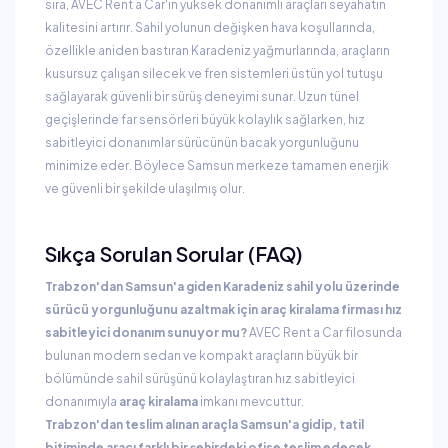
sıra, AVEC Rent a Car'ın yüksek donanımlı araçları seyahatin
kalitesini artırır. Sahil yolunun değişken hava koşullarında,
özellikle aniden bastıran Karadeniz yağmurlarında, araçların
kusursuz çalışan silecek ve fren sistemleri üstün yol tutuşu
sağlayarak güvenli bir sürüş deneyimi sunar. Uzun tünel
geçişlerinde far sensörleri büyük kolaylık sağlarken, hız
sabitleyici donanımlar sürücünün bacak yorgunluğunu
minimize eder. Böylece Samsun merkeze tamamen enerjik
ve güvenli bir şekilde ulaşılmış olur.
Sıkça Sorulan Sorular (FAQ)
Trabzon'dan Samsun'a giden Karadeniz sahil yolu üzerinde
sürücü yorgunluğunu azaltmak için araç kiralama firması hız
sabitleyici donanım sunuyor mu?
AVEC Rent a Car filosunda
bulunan modern sedan ve kompakt araçların büyük bir
bölümünde sahil sürüşünü kolaylaştıran hız sabitleyici
donanımıyla
araç kiralama
imkanı mevcuttur.
Trabzon'dan teslim alınan araçla Samsun'a gidip, tatil
bitiminde aracı farklı bir şehirdeki ofise teslim edecek