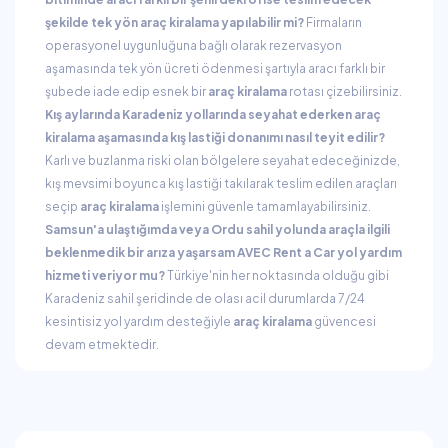
şekilde tek yön araç kiralama yapılabilir mi?
Firmaların
operasyonel uygunluğuna bağlı olarak rezervasyon
aşamasında tek yön ücreti ödenmesi şartıyla aracı farklı bir
şubede iade edip esnek bir
araç kiralama
rotası çizebilirsiniz.
Kış aylarında Karadeniz yollarında seyahat ederken araç
kiralama aşamasında kış lastiği donanımı nasıl teyit edilir?
Karlı ve buzlanma riski olan bölgelere seyahat edeceğinizde,
kış mevsimi boyunca kış lastiği takılarak teslim edilen araçları
seçip
araç kiralama
işlemini güvenle tamamlayabilirsiniz.
Samsun'a ulaştığımda veya Ordu sahil yolunda araçla ilgili
beklenmedik bir arıza yaşarsam AVEC Rent a Car yol yardım
hizmeti veriyor mu?
Türkiye'nin her noktasında olduğu gibi
Karadeniz sahil şeridinde de olası acil durumlarda 7/24
kesintisiz yol yardım desteğiyle
araç kiralama
güvencesi
devam etmektedir.