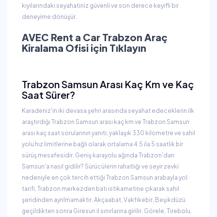
kıyılarındaki seyahatiniz güvenli ve son derece keyifli bir
deneyime dönüşür.
AVEC Rent a Car Trabzon Araç
Kiralama Ofisi için Tıklayın
Trabzon Samsun Arası Kaç Km ve Kaç
Saat Sürer?
Karadeniz'in iki devasa şehri arasında seyahat edeceklerin ilk
araştırdığı Trabzon Samsun arası kaç km ve Trabzon Samsun
arası kaç saat sorularının yanıtı; yaklaşık 330 kilometre ve sahil
yolu hız limitlerine bağlı olarak ortalama 4.5 ila 5 saatlik bir
sürüş mesafesidir. Geniş karayolu ağında Trabzon'dan
Samsun'a nasıl gidilir? Sürücülerin rahatlığı ve seyir zevki
nedeniyle en çok tercih ettiği Trabzon Samsun arabayla yol
tarifi, Trabzon merkezden batı istikametine çıkarak sahil
şeridinden ayrılmamaktır. Akçaabat, Vakfıkebir, Beşikdüzü
geçildikten sonra Giresun il sınırlarına girilir. Görele, Tirebolu,