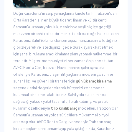
Doğu Karadeniz'in sarp yamaçlarına kurulu tarihi Trabzon'dan,
Orta Karadeniz'in en büyük ticaret, liman ve kültür kenti
Samsun'a uzanan yolculuk, denizin ve yeşilin iç içe geçtiği
muazzam bir sahil rotasıdır. Her iki tarafı da doğa harikası olan
Karadeniz Sahil Yolu'nu, denizin eşsiz manzarasını dilediğiniz
gibi izleyerek ve istediğiniz ilçede duraklayarak kat etmek
için şahsi bir ulaşım aracı kiralama planı yapmak mükemmel bir
tercihtir. Müşteri memnuniyetini her zaman ön planda tutan
AVEC Rent a Car, Trabzon Havalimanı ve şehir içindeki
ofisleriyle Karadeniz ulaşım ihtiyaçlarına modern çözümler
sunar. Hızlı ve güvenli bir transfer için
günlük araç kiralama
seçeneklerini değerlendirerek bütçenizi zorlamadan
kurumsal bir hizmet alabilirsiniz. Sahil yolu kullanımında
sağladığı yüksek yakıt tasarrufu, ferah kabin içi ve pratik
kullanım özellikleriyle
Clio kiralık araç
modelleri, Trabzon'dan
Samsun'a uzanan bu yolda sürücülere mükemmel bir yol
arkadaşı olur. AVEC Rent a Car güvencesiyle Trabzon araç
kiralama işlemlerini tamamlayıp yola çıktığınızda, Karadeniz