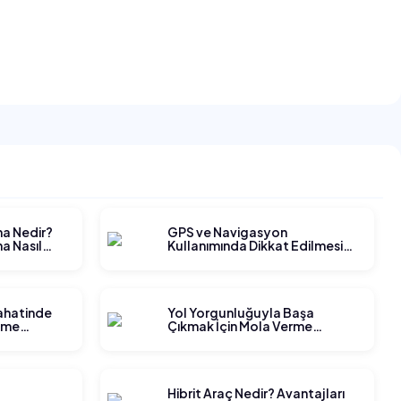
ma Nedir?
GPS ve Navigasyon
a Nasıl
Kullanımında Dikkat Edilmesi
Gerekenler
yahatinde
Yol Yorgunluğuyla Başa
tme
Çıkmak İçin Mola Verme
Stratejileri
t
Hibrit Araç Nedir? Avantajları