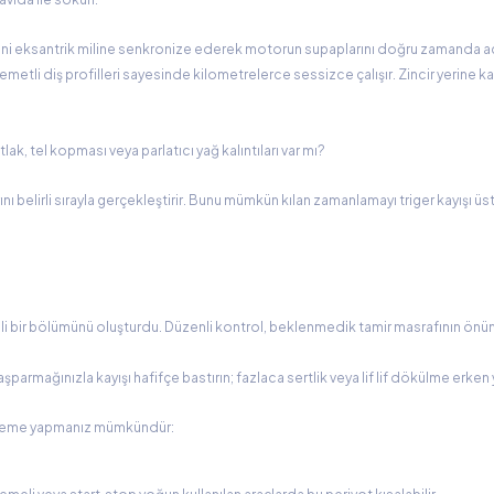
tini eksantrik miline senkronize ederek motorun supaplarını doğru zamanda a
emetli diş profilleri sayesinde kilometrelerce sessizce çalışır. Zincir yerine ka
tlak, tel kopması veya parlatıcı yağ kalıntıları var mı?
elirli sırayla gerçekleştirir. Bunu mümkün kılan zamanlamayı triger kayışı üst
mli bir bölümünü oluşturdu. Düzenli kontrol, beklenmedik tamir masrafının önü
şparmağınızla kayışı hafifçe bastırın; fazlaca sertlik veya lif lif dökülme erke
celeme yapmanız mümkündür: