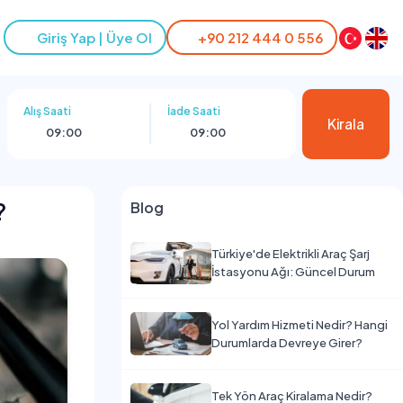
Giriş Yap | Üye Ol
+90 212 444 0 556
Alış Saati
İade Saati
Kirala
09:00
09:00
?
Blog
Türkiye'de Elektrikli Araç Şarj
İstasyonu Ağı: Güncel Durum
Yol Yardım Hizmeti Nedir? Hangi
Durumlarda Devreye Girer?
Tek Yön Araç Kiralama Nedir?