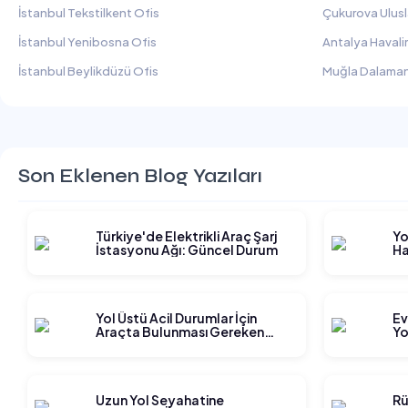
İstanbul Tekstilkent Ofis
Çukurova Ulusl
İstanbul Yenibosna Ofis
Antalya Havali
İstanbul Beylikdüzü Ofis
Muğla Dalaman
Son Eklenen Blog Yazıları
Türkiye'de Elektrikli Araç Şarj
Yo
İstasyonu Ağı: Güncel Durum
Ha
Gi
Yol Üstü Acil Durumlar İçin
Ev
Araçta Bulunması Gereken
Yo
Ekipmanlar
Ge
Uzun Yol Seyahatine
Rü