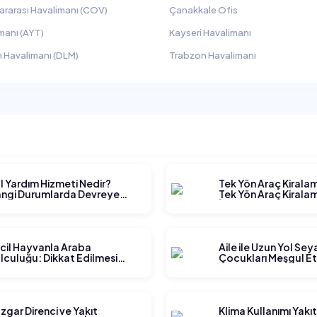
ararası Havalimanı (COV)
Çanakkale Ofis
manı (AYT)
Kayseri Havalimanı
 Havalimanı (DLM)
Trabzon Havalimanı
l Yardım Hizmeti Nedir?
Tek Yön Araç Kirala
ngi Durumlarda Devreye
Tek Yön Araç Kiralam
rer?
İşler?
cil Hayvanla Araba
Aile ile Uzun Yol Se
lculuğu: Dikkat Edilmesi
Çocukları Meşgul E
rekenler
Yöntemleri
zgar Direnci ve Yakıt
Klima Kullanımı Yakı