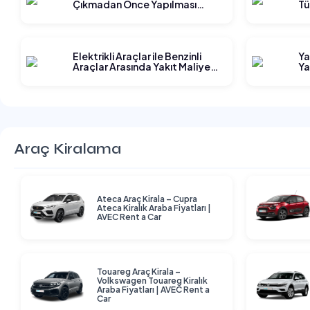
Çıkmadan Önce Yapılması
Tü
Gereken Planlama Adımları
Elektrikli Araçlar ile Benzinli
Ya
Araçlar Arasında Yakıt Maliyeti
Ya
Karşılaştırması
Araç Kiralama
Ateca Araç Kirala – Cupra
Ateca Kiralık Araba Fiyatları |
AVEC Rent a Car
Touareg Araç Kirala –
Volkswagen Touareg Kiralık
Araba Fiyatları | AVEC Rent a
Car