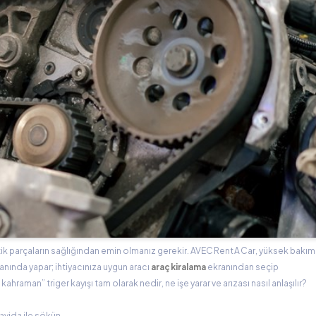
tik parçaların sağlığından emin olmanız gerekir. AVEC Rent A Car, yüksek bakım
anında yapar; ihtiyacınıza uygun aracı
araç kiralama
ekranından seçip
kahraman” triger kayışı tam olarak nedir, ne işe yarar ve arızası nasıl anlaşılır?
navida ile sökün.