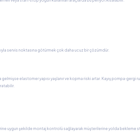
meli veya start‑stop yoğun kullanılan araçlarda bu periyot kısalabilir.
rdımıyla servis noktasına götürmek çok daha ucuz bir çözümdür.
ına gelmişse elastomer yapısı yaşlanır ve kopma riski artar. Kayış pompa‑gergi ru
atabilir.
rine uygun şekilde montaj kontrolü sağlayarak müşterilerine yolda bekleme st