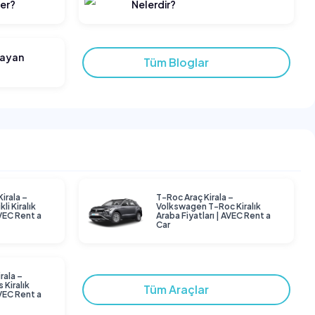
ler?
Nelerdir?
layan
Tüm Bloglar
Kirala –
T-Roc Araç Kirala –
li Kiralık
Volkswagen T-Roc Kiralık
AVEC Rent a
Araba Fiyatları | AVEC Rent a
Car
rala –
 Kiralık
Tüm Araçlar
AVEC Rent a