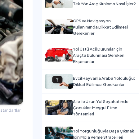
Tek Yön Araç Kiralama Nasıl İşler?
GPS ve Navigasyon
Kullanımında Dikkat Edilmesi
Gerekenler
Yol Üstü Acil Durumlar İçin
Araçta Bulunması Gereken
Ekipmanlar
Evcil Hayvanla Araba Yolculuğu:
Dikkat Edilmesi Gerekenler
Aile ile Uzun Yol Seyahatinde
Çocukları Meşgul Etme
 standartları
Yöntemleri
Yol Yorgunluğuyla Başa Çıkmak
İçin Mola Verme Stratejileri