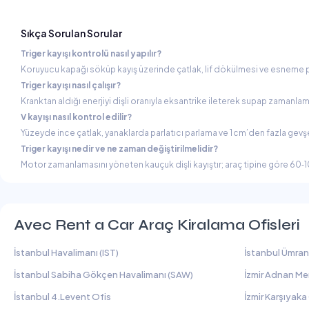
Sıkça Sorulan Sorular
Triger kayışı kontrolü nasıl yapılır?
Koruyucu kapağı söküp kayış üzerinde çatlak, lif dökülmesi ve esneme pa
Triger kayışı nasıl çalışır?
Kranktan aldığı enerjiyi dişli oranıyla eksantrike ileterek supap zamanla
V kayışı nasıl kontrol edilir?
Yüzeyde ince çatlak, yanaklarda parlatıcı parlama ve 1 cm’den fazla gevşekl
Triger kayışı nedir ve ne zaman değiştirilmelidir?
Motor zamanlamasını yöneten kauçuk dişli kayıştır; araç tipine göre 60‑10
Avec Rent a Car Araç Kiralama Ofisleri
İstanbul Havalimanı (IST)
İstanbul Ümran
İstanbul Sabiha Gökçen Havalimanı (SAW)
İzmir Adnan Me
İstanbul 4.Levent Ofis
İzmir Karşıyaka