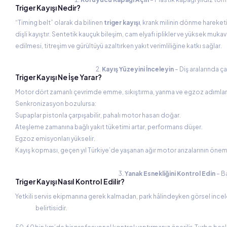
Triger Kayışı Nedir?
“Timing belt” olarak da bilinen
triger kayışı
, krank milinin dönme hareke
dişli kayıştır. Sentetik kauçuk bileşim, cam elyafı iplikler ve yüksek mukav
edilmesi, titreşim ve gürültüyü azaltırken yakıt verimliliğine katkı sağlar.
Kayış Yüzeyini İnceleyin
– Diş aralarında ça
Triger Kayışı Ne İşe Yarar?
Motor dört zamanlı çevrimde emme, sıkıştırma, yanma ve egzoz adımlarını b
Senkronizasyon bozulursa:
Supaplar pistonla çarpışabilir, pahalı motor hasarı doğar.
Ateşleme zamanına bağlı yakıt tüketimi artar, performans düşer.
Egzoz emisyonları yükselir.
Kayış kopması, geçen yıl Türkiye’de yaşanan ağır motor arızalarının öne
Yanak Esnekliğini Kontrol Edin
– Ba
Triger Kayışı Nasıl Kontrol Edilir?
Yetkili servis ekipmanına gerek kalmadan, park hâlindeyken görsel in
belirtisidir.