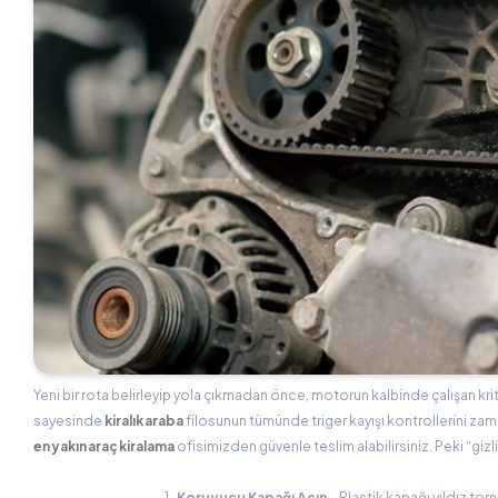
Yeni bir rota belirleyip yola çıkmadan önce, motorun kalbinde çalışan kri
sayesinde
kiralık araba
filosunun tümünde triger kayışı kontrollerini zam
en yakın araç kiralama
ofisimizden güvenle teslim alabilirsiniz. Peki “gizli 
Koruyucu Kapağı Açın
– Plastik kapağı yıldız tor