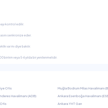
yı kontrol edilir.
masını senkronize eder.
ik var mı diye bakılır.
0 bin km veya 5‑6 yılda bir yenilenmelidir.
iye Ofis
Muğla Bodrum Milas Havalimanı (B
nderes Havalimanı (ADB)
Ankara Esenboğa Havalimanı (ES
 Ofis
Ankara YHT Garı