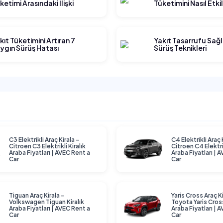
ketimi Arasındaki İlişki
Tüketimini Nasıl Etki
kıt Tüketimini Artıran 7
Yakıt Tasarrufu Sağ
ygın Sürüş Hatası
Sürüş Teknikleri
C3 Elektrikli Araç Kirala –
C4 Elektrikli Araç 
Citroen C3 Elektrikli Kiralık
Citroen C4 Elektrik
Araba Fiyatları | AVEC Rent a
Araba Fiyatları | 
Car
Car
Tiguan Araç Kirala –
Yaris Cross Araç Ki
Volkswagen Tiguan Kiralık
Toyota Yaris Cross
Araba Fiyatları | AVEC Rent a
Araba Fiyatları | 
Car
Car