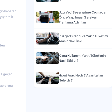
çıp kapatan
Uzun Yol Seyahatine Çıkmadan
yış tercih
Önce Yapılması Gereken
Planlama Adımları
Rüzgar Direnci ve Yakıt Tüketimi
Arasındaki İlişki
lenir.
Klima Kullanımı Yakıt Tüketimini
Nasıl Etkiler?
ne geçer.
Hibrit Araç Nedir? Avantajları
Nelerdir?
n yıpranma