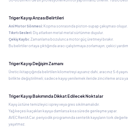
50‑60 bin km’de bir profesyonel kontrol yaptırmanız önerilir. Turbo besle
Triger Kayışı Arızası Belirtileri
Ani Motor Sönmesi:
Kopma sonrasında piston‑supap çakışması oluşur.
Tıkırtı Sesleri:
Diş atlarken metal‑metal sürtünme duyulur.
Çekiş Kaybı:
Zamanlama bozulunca motor güç üretmeyi bırakır.
Bu belirtiler ortaya çıktığında aracı çalıştırmaya zorlamayın; çekici ya
Triger Kayışı Değişim Zamanı
Üretici kitapçığında belirtilen kilometreyi aşsanız dahi, aracınız 5‑6 yaş
birlikte değiştirilmeli; sadece kayışı yenilemek ileride zincirleme arıza yar
Triger Kayışı Bakımında Dikkat Edilecek Noktalar
Kayış üstüne temizleyici sprey veya gres sıkılmamalıdır.
Yağ keçesi kaçakları kayışa damlarsa kısa sürede genleşme yapar.
AVEC Rent A Car, periyodik programında sentetik kayışların tork değerle
yaşatmaz.