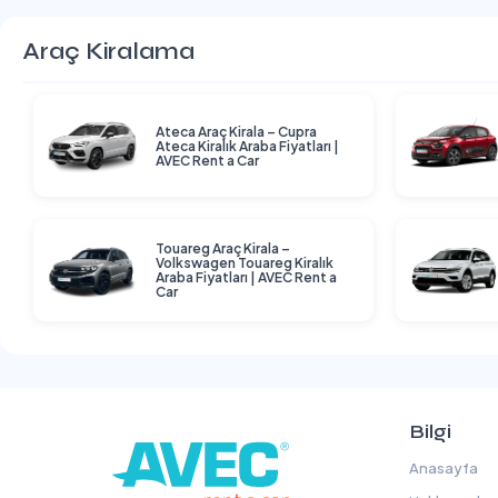
Araç Kiralama
Ateca Araç Kirala – Cupra
Ateca Kiralık Araba Fiyatları |
AVEC Rent a Car
Touareg Araç Kirala –
Volkswagen Touareg Kiralık
Araba Fiyatları | AVEC Rent a
Car
Bilgi
Anasayfa