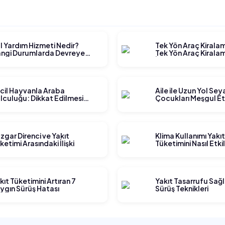
l Yardım Hizmeti Nedir?
Tek Yön Araç Kirala
ngi Durumlarda Devreye
Tek Yön Araç Kiralam
rer?
İşler?
cil Hayvanla Araba
Aile ile Uzun Yol Se
lculuğu: Dikkat Edilmesi
Çocukları Meşgul E
rekenler
Yöntemleri
zgar Direnci ve Yakıt
Klima Kullanımı Yakı
ketimi Arasındaki İlişki
Tüketimini Nasıl Etki
kıt Tüketimini Artıran 7
Yakıt Tasarrufu Sağ
ygın Sürüş Hatası
Sürüş Teknikleri