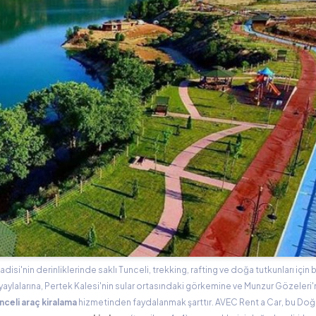
si'nin derinliklerinde saklı Tunceli, trekking, rafting ve doğa tutkunları için b
 yaylalarına, Pertek Kalesi'nin sular ortasındaki görkemine ve Munzur Gözeleri'
nceli araç kiralama
hizmetinden faydalanmak şarttır. AVEC Rent a Car, bu Do