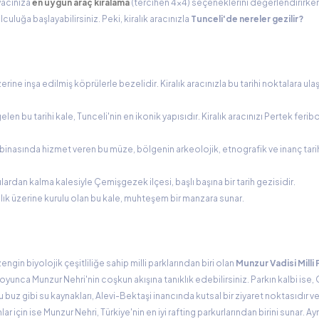
yacınıza
en uygun araç kiralama
(tercihen 4x4) seçeneklerini değerlendirirken
culuğa başlayabilirsiniz. Peki, kiralık aracınızla
Tunceli'de nereler gezilir?
üzerine inşa edilmiş köprülerle bezelidir. Kiralık aracınızla bu tarihi noktalara ula
en bu tarihi kale, Tunceli'nin en ikonik yapısıdır. Kiralık aracınızı Pertek ferib
 binasında hizmet veren bu müze, bölgenin arkeolojik, etnografik ve inanç tarih
lardan kalma kalesiyle Çemişgezek ilçesi, başlı başına bir tarih gezisidir.
lık üzerine kurulu olan bu kale, muhteşem bir manzara sunar.
ngin biyolojik çeşitliliğe sahip milli parklarından biri olan
Munzur Vadisi Milli 
oyunca Munzur Nehri'nin coşkun akışına tanıklık edebilirsiniz. Parkın kalbi ise, 
bu buz gibi su kaynakları, Alevi-Bektaşi inancında kutsal bir ziyaret noktasıdır ve
ar için ise Munzur Nehri, Türkiye'nin en iyi rafting parkurlarından birini sunar. A