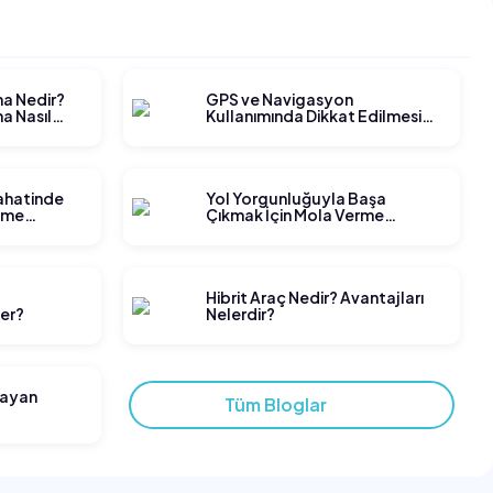
ma Nedir?
GPS ve Navigasyon
a Nasıl
Kullanımında Dikkat Edilmesi
Gerekenler
yahatinde
Yol Yorgunluğuyla Başa
tme
Çıkmak İçin Mola Verme
Stratejileri
t
Hibrit Araç Nedir? Avantajları
ler?
Nelerdir?
layan
Tüm Bloglar