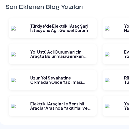
Son Eklenen Blog Yazıları
Türkiye'de Elektrikli Araç Şarj
Yo
İstasyonu Ağı: Güncel Durum
Ha
Gi
Yol Üstü Acil Durumlar İçin
Ev
Araçta Bulunması Gereken
Yo
Ekipmanlar
Ge
Uzun Yol Seyahatine
Rü
Çıkmadan Önce Yapılması
Tü
Gereken Planlama Adımları
Elektrikli Araçlar ile Benzinli
Ya
Araçlar Arasında Yakıt Maliyeti
Ya
Karşılaştırması