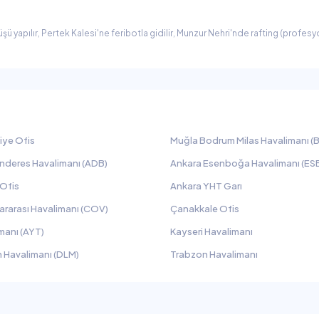
 yapılır, Pertek Kalesi'ne feribotla gidilir, Munzur Nehri'nde rafting (profesyo
iye Ofis
Muğla Bodrum Milas Havalimanı (B
nderes Havalimanı (ADB)
Ankara Esenboğa Havalimanı (ES
 Ofis
Ankara YHT Garı
ararası Havalimanı (COV)
Çanakkale Ofis
manı (AYT)
Kayseri Havalimanı
 Havalimanı (DLM)
Trabzon Havalimanı