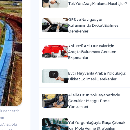
Tek Yön Araç Kiralama Nasıl İşler?
GPS ve Navigasyon
Kullanımında Dikkat Edilmesi
Gerekenler
Yol Üstü Acil Durumlar İçin
Araçta Bulunması Gereken
Ekipmanlar
Evcil Hayvanla Araba Yolculuğu:
Dikkat Edilmesi Gerekenler
Aile ile Uzun Yol Seyahatinde
Çocukları Meşgul Etme
Yöntemleri
ir cennettir.
nin
Yol Yorgunluğuyla Başa Çıkmak
ğu Anadolu
İçin Mola Verme Stratejileri