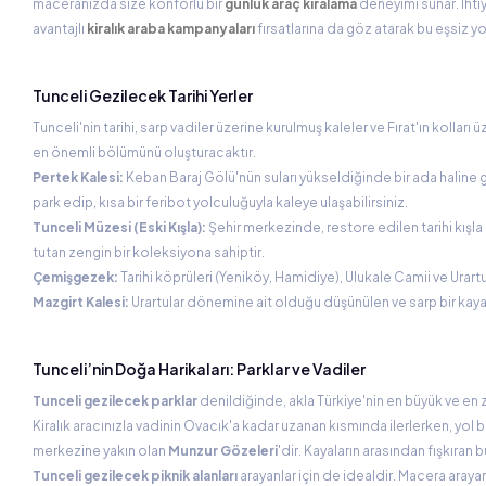
maceranızda size konforlu bir
günlük araç kiralama
deneyimi sunar. İhti
avantajlı
kiralık araba kampanyaları
fırsatlarına da göz atarak bu eşsiz yol
Tunceli Gezilecek Tarihi Yerler
Tunceli'nin tarihi, sarp vadiler üzerine kurulmuş kaleler ve Fırat'ın kolları 
en önemli bölümünü oluşturacaktır.
Pertek Kalesi:
Keban Baraj Gölü'nün suları yükseldiğinde bir ada haline gel
park edip, kısa bir feribot yolculuğuyla kaleye ulaşabilirsiniz.
Tunceli Müzesi (Eski Kışla):
Şehir merkezinde, restore edilen tarihi kışla
tutan zengin bir koleksiyona sahiptir.
Çemişgezek:
Tarihi köprüleri (Yeniköy, Hamidiye), Ulukale Camii ve Urartu
Mazgirt Kalesi:
Urartular dönemine ait olduğu düşünülen ve sarp bir kaya
Tunceli’nin Doğa Harikaları: Parklar ve Vadiler
Tunceli gezilecek parklar
denildiğinde, akla Türkiye'nin en büyük ve en ze
Kiralık aracınızla vadinin Ovacık'a kadar uzanan kısmında ilerlerken, yol b
merkezine yakın olan
Munzur Gözeleri
'dir. Kayaların arasından fışkıran 
Tunceli gezilecek piknik alanları
arayanlar için de idealdir. Macera arayanl