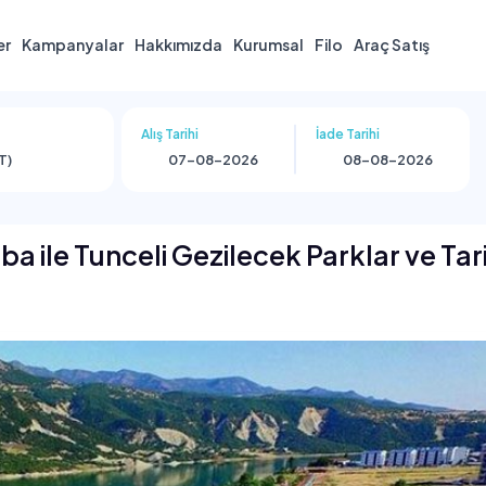
er
Kampanyalar
Hakkımızda
Kurumsal
Filo
Araç Satış
Alış Tarihi
İade Tarihi
T)
ba ile Tunceli Gezilecek Parklar ve Tari