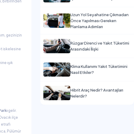
, birbirinden
Uzun Yol Seyahatine Çıkmadan
Önce Yapılması Gereken
Planlama Adımları
şım, gezinizin
Rüzgar Direnci ve Yakıt Tüketimi
Arasındaki İlişki
ot iskelesine
ine ışık
Klima Kullanımı Yakıt Tüketimini
Nasıl Etkiler?
Hibrit Araç Nedir? Avantajları
Nelerdir?
Parkı
gelir.
Ovacık ilçe
 etrafı
yrıca, Pülümür