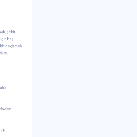
ak, şehir
çin başlı
akit geçirmek
ktır.
rklı
irinden
 ve