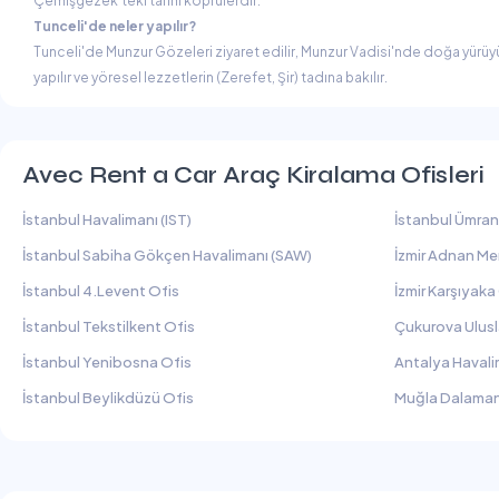
Çemişgezek'teki tarihi köprülerdir.
Tunceli'de neler yapılır?
Tunceli'de Munzur Gözeleri ziyaret edilir, Munzur Vadisi'nde doğa yürüyüşü
yapılır ve yöresel lezzetlerin (Zerefet, Şir) tadına bakılır.
Avec Rent a Car Araç Kiralama Ofisleri
İstanbul Havalimanı (IST)
İstanbul Ümran
İstanbul Sabiha Gökçen Havalimanı (SAW)
İzmir Adnan Me
İstanbul 4.Levent Ofis
İzmir Karşıyaka
İstanbul Tekstilkent Ofis
Çukurova Ulusl
İstanbul Yenibosna Ofis
Antalya Havali
İstanbul Beylikdüzü Ofis
Muğla Dalaman