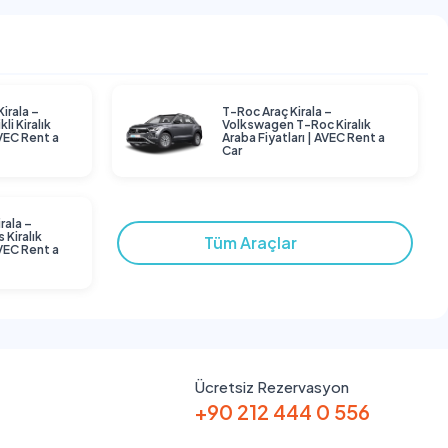
Kirala –
T-Roc Araç Kirala –
li Kiralık
Volkswagen T-Roc Kiralık
AVEC Rent a
Araba Fiyatları | AVEC Rent a
Car
rala –
 Kiralık
Tüm Araçlar
AVEC Rent a
Ücretsiz Rezervasyon
+90 212 444 0 556