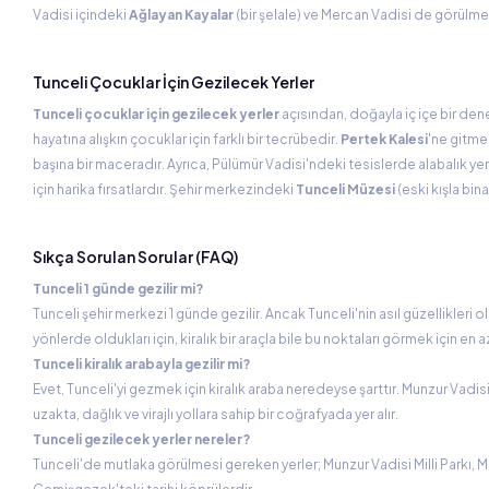
Vadisi içindeki
Ağlayan Kayalar
(bir şelale) ve Mercan Vadisi de görülme
Tunceli Çocuklar İçin Gezilecek Yerler
Tunceli çocuklar için gezilecek yerler
açısından, doğayla iç içe bir den
hayatına alışkın çocuklar için farklı bir tecrübedir.
Pertek Kalesi
'ne gitme
başına bir maceradır. Ayrıca, Pülümür Vadisi'ndeki tesislerde alabalık ye
için harika fırsatlardır. Şehir merkezindeki
Tunceli Müzesi
(eski kışla bin
Sıkça Sorulan Sorular (FAQ)
Tunceli 1 günde gezilir mi?
Tunceli şehir merkezi 1 günde gezilir. Ancak Tunceli'nin asıl güzellikleri 
yönlerde oldukları için, kiralık bir araçla bile bu noktaları görmek için en 
Tunceli kiralık arabayla gezilir mi?
Evet, Tunceli'yi gezmek için kiralık araba neredeyse şarttır. Munzur Vadi
uzakta, dağlık ve virajlı yollara sahip bir coğrafyada yer alır.
Tunceli gezilecek yerler nereler?
Tunceli'de mutlaka görülmesi gereken yerler; Munzur Vadisi Milli Parkı, 