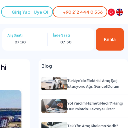
Giriş Yap | Üye Ol
+90 212 444 0 556
Alış Saati
İade Saati
Kirala
07:30
07:30
hi
Blog
Türkiye'de Elektrikli Araç Şarj
İstasyonu Ağı: Güncel Durum
Yol Yardım Hizmeti Nedir? Hangi
Durumlarda Devreye Girer?
Tek Yön Araç Kiralama Nedir?