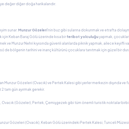
ye değer diğer doğa harikalarıdır.
eyim sunar.
Munzur Gözeleri
'nin buz gibi sularına dokunmak ve etrafta dolaşm
k için Keban Baraj Gölü üzerinde kısa bir
feribot yolculuğu
yapmak, çocuklar i
mek ve Munzur Nehri kıyısında güvenli alanlarda piknik yapmak, ailece keyifli v
ası) de bölgenin tarihini ve inanç kültürünü çocuklara tanıtmak için güzel bir dura
olan Munzur Gözeleri (Ovacık) ve Pertek Kalesi gibi yerler merkezin dışında ve fa
az 2 tam gün ayırmak gerekir.
si, Ovacık (Gözeler), Pertek, Çemişgezek gibi tüm önemli turistik noktalar birb
Munzur Gözeleri (Ovacık), Keban Gölü üzerindeki Pertek Kalesi, Tunceli Müzesi