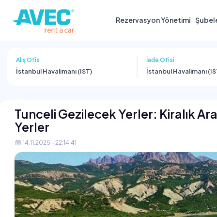
Rezervasyon Yönetimi
Şubel
Alış Ofis
İade Ofisi
İstanbul Havalimanı (IST)
İstanbul Havalimanı (IS
Tunceli Gezilecek Yerler: Kiralık Ara
Yerler
14.11.2025 - 22:14:41