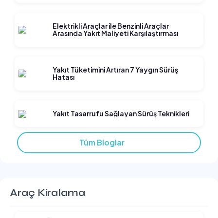
araç kiralama hizmetini mümkün kılıyoruz.
Elektrikli Araçlar ile Benzinli Araçlar
Arasında Yakıt Maliyeti Karşılaştırması
AVEC Rent a Car ile Hem Güvenli Hem Konforlu Seyahat
AVEC Rent a Car olarak sunduğumuz hizmetlerin merkezinde
müşterilerimizin güvenliği ve konforu yer alıyor. Geniş araç
Yakıt Tüketimini Artıran 7 Yaygın Sürüş
Hatası
filomuzda bulunan tüm kiralık araç modellerimiz düzenli olarak
bakım ve kontrollerden geçmekte olup, her zaman kullanıma
hazırdır. Türkiye’nin her bölgesinde kolay ulaşılabilir şubelerimiz
Yakıt Tasarrufu Sağlayan Sürüş Teknikleri
ve online rezervasyon imkanlarımız sayesinde "araç kirala"
işleminizi hızlı ve zahmetsiz bir şekilde tamamlayabilirsiniz.
Tüm Bloglar
Profesyonel ve güler yüzlü ekibimiz, araba kiralama sürecinizin
başından sonuna kadar size destek olmaya devam ediyor. AVEC
Rent a Car ile seyahatlerinizde hem güvenli hem konforlu bir sürüş
deneyimi yaşayabilir, özgürce keşfetmenin tadını çıkarabilirsiniz.
Araç Kiralama
AVEC Rent a Car ile kalite, güven ve ekonomik çözümleri bir