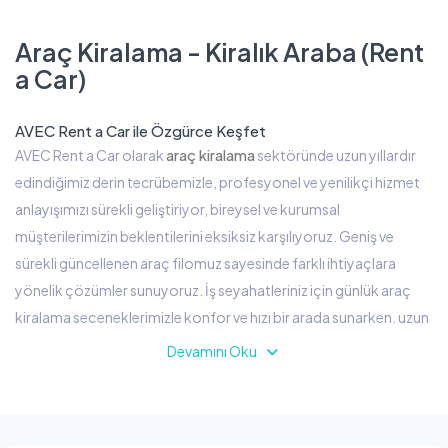
Araç Kiralama - Kiralık Araba (Rent
a Car)
AVEC Rent a Car ile Özgürce Keşfet
araç kiralama
AVEC Rent a Car olarak
sektöründe uzun yıllardır
edindiğimiz derin tecrübemizle, profesyonel ve yenilikçi hizmet
anlayışımızı sürekli geliştiriyor, bireysel ve kurumsal
müşterilerimizin beklentilerini eksiksiz karşılıyoruz. Geniş ve
sürekli güncellenen araç filomuz sayesinde farklı ihtiyaçlara
yönelik çözümler sunuyoruz. İş seyahatleriniz için günlük araç
kiralama seçeneklerimizle konfor ve hızı bir arada sunarken, uzun
tatillerinizi ve seyahatlerinizi daha ekonomik hale getiren haftalık
Devamını Oku
araç kiralama hizmetimizle de müşteri memnuniyetini artırıyoruz.
Ayrıca uzun dönemli kullanım ihtiyaçlarınıza yönelik ekonomik ve
esnek aylık araç kiralama seçeneklerimizle daima yanınızda